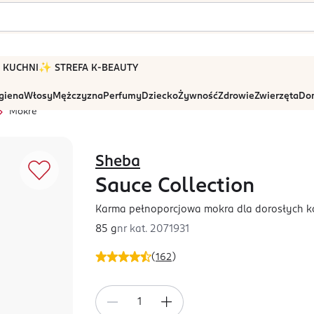
 W KUCHNI
✨ STREFA K-BEAUTY
igiena
Włosy
Mężczyzna
Perfumy
Dziecko
Żywność
Zdrowie
Zwierzęta
Dom
Mokre
Sheba
Sauce Collection
Karma pełnoporcjowa mokra dla dorosłych ko
85 g
nr kat.
2071931
(
162
)