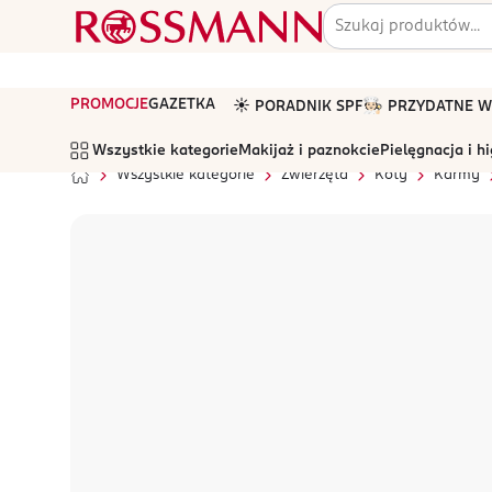
PROMOCJE
GAZETKA
☀️ PORADNIK SPF
🧑🏻‍🍳 PRZYDATNE
Wszystkie kategorie
Makijaż i paznokcie
Pielęgnacja i h
Wszystkie kategorie
Zwierzęta
Koty
Karmy