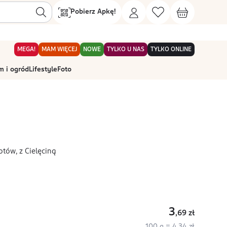
Pobierz Apkę!
MEGA!
MAM WIĘCEJ
NOWE
TYLKO U NAS
TYLKO ONLINE
 i ogród
Lifestyle
Foto
tów, z Cielęciną
3
,69
zł
100 g = 4,34 zł