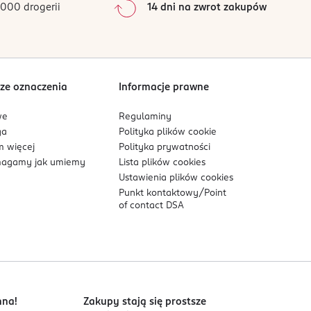
000 drogerii
14 dni na zwrot zakupów
0
%
Sortowanie wg
data: od najnowszej
ze oznaczenia
Informacje prawne
we
Regulaminy
ga
Polityka plików
cookie
 więcej
Polityka prywatności
agamy jak umiemy
Lista plików
cookies
Ustawienia plików
cookies
Punkt kontaktowy/
Point
of contact DSA
nna!
Zakupy stają się prostsze