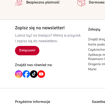
Bezpieczna płatność
Darmowa
96-500 Sochaczew
Kod EAN
4 008429 163838
Zapisz się na newsletter!
Zakupy
Lubisz być na bieżąco? Kliknij w przycisk
Znajdź drog
i zapisz się do newslettera.
Karta pod
Czyścioch
Dołączam!
Aplikacja 
Rossmann P
Drogeria i
Znajdź nas również na:
Marki
Przydatne informacje
Gazetk