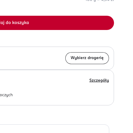
aj do koszyka
Wybierz drogerię
Szczegóły
oczych