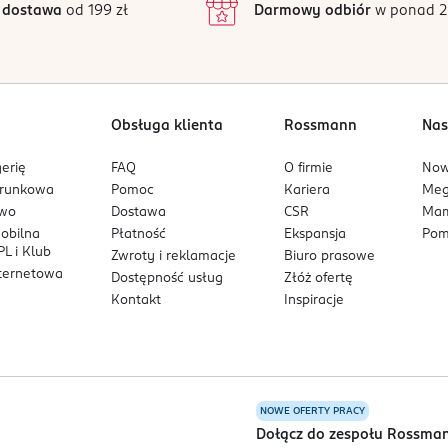
 dostawa
od 199 zł
Darmowy odbiór
w ponad 2
1
Obsługa klienta
Rossmann
Nas
erię
FAQ
O firmie
No
arunkowa
Pomoc
Kariera
Me
owo
Dostawa
CSR
Mam
mobilna
Płatność
Ekspansja
Pom
L i Klub
Zwroty i reklamacje
Biuro prasowe
nternetowa
Dostępność usług
Złóż ofertę
Kontakt
Inspiracje
NOWE OFERTY PRACY
a
Dołącz do zespołu Rossma