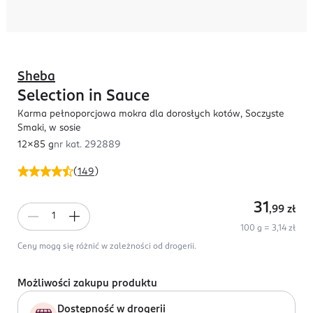
Sheba
Selection in Sauce
Karma pełnoporcjowa mokra dla dorosłych kotów, Soczyste
Smaki, w sosie
12x85 g
nr kat.
292889
(
149
)
31
,99
zł
100 g = 3,14 zł
Ceny mogą się różnić w zależności od drogerii.
Możliwości zakupu produktu
Dostępność w drogerii