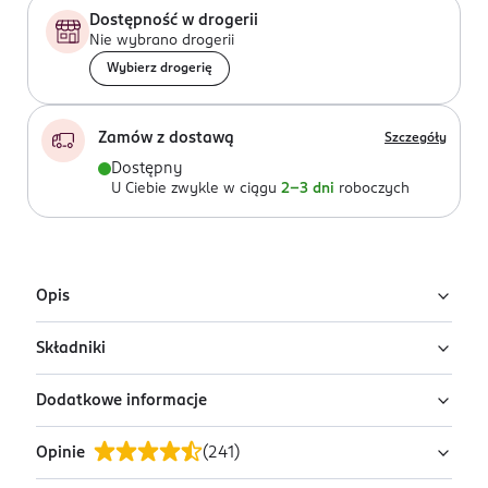
Dostępność w drogerii
Nie wybrano drogerii
Wybierz drogerię
Zamów z dostawą
Szczegóły
Dostępny
U Ciebie zwykle w ciągu
2-3 dni
roboczych
Opis
Składniki
Winston Delikat – delikates dla kota - to karma
pełnoporcjowa dla kotów dorosłych z kawałkami
Dodatkowe informacje
indyka w sosie śmietankowym.
Skład: mięso i produkty pochodzenia zwierzęcego (m.in.
14% drobiu, 4% indyka), zboża, mleko i przetwory
Bez barwników i konserwantów.
Opinie
(
241
)
mleczne (m.in. śmietana 1%), substancje mineralne.
PRZYGOTOWANIE I STOSOWANIE
Zalecany sposób karmienia: Dorosły kot o przeciętnej