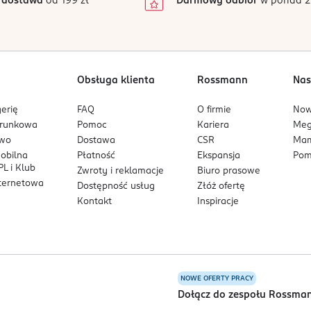
 dostawa
od 199 zł
Darmowy odbiór
w ponad 2
1
Obsługa klienta
Rossmann
Nas
erię
FAQ
O firmie
No
arunkowa
Pomoc
Kariera
Me
owo
Dostawa
CSR
Mam
mobilna
Płatność
Ekspansja
Pom
L i Klub
Zwroty i reklamacje
Biuro prasowe
nternetowa
Dostępność usług
Złóż ofertę
Kontakt
Inspiracje
NOWE OFERTY PRACY
a
Dołącz do zespołu Rossma