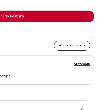
aj do koszyka
Wybierz drogerię
Szczegóły
oczych