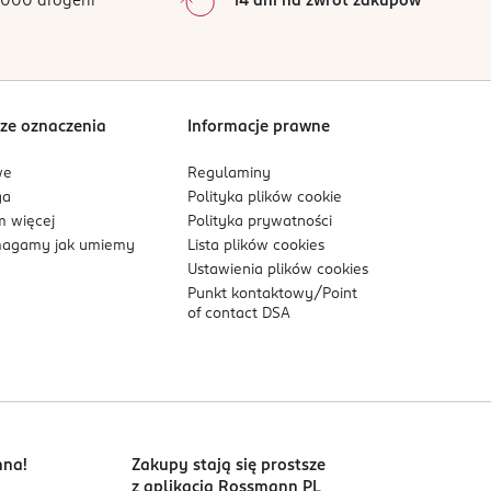
000 drogerii
14 dni na zwrot zakupów
0
%
Sortowanie wg
data: od najnowszej
ze oznaczenia
Informacje prawne
we
Regulaminy
ga
Polityka plików
cookie
 więcej
Polityka prywatności
agamy jak umiemy
Lista plików
cookies
Ustawienia plików
cookies
Punkt kontaktowy/
Point
of contact DSA
nna!
Zakupy stają się prostsze
z aplikacją Rossmann PL