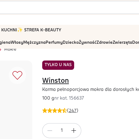
 W KUCHNI
✨ STREFA K-BEAUTY
igiena
Włosy
Mężczyzna
Perfumy
Dziecko
Żywność
Zdrowie
Zwierzęta
Dom
Mokre
TYLKO U NAS
Winston
Karma pełnoporcjowa mokra dla dorosłych k
100 g
nr kat.
156637
(
247
)