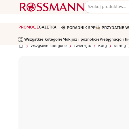
PROMOCJE
GAZETKA
☀️ PORADNIK SPF
🧑🏻‍🍳 PRZYDATNE
Wszystkie kategorie
Makijaż i paznokcie
Pielęgnacja i h
Wszystkie kategorie
Zwierzęta
Koty
Karmy