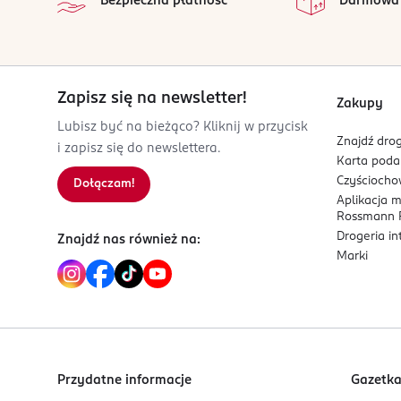
Bezpieczna płatność
Darmowa
30938
Burgwedel
product@rossmann.info
48426139700
Zapisz się na newsletter!
DE-Niemcy
Zakupy
Lubisz być na bieżąco? Kliknij w przycisk
Kod EAN
Znajdź drog
i zapisz się do newslettera.
4 047196 047323
Karta pod
Czyścioch
Dołączam!
Aplikacja 
Rossmann P
Drogeria i
Znajdź nas również na:
Marki
Przydatne informacje
Gazetk