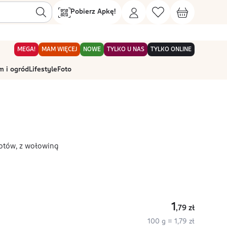
Pobierz Apkę!
MEGA!
MAM WIĘCEJ
NOWE
TYLKO U NAS
TYLKO ONLINE
 i ogród
Lifestyle
Foto
otów, z wołowiną
1
,79
zł
100 g = 1,79 zł