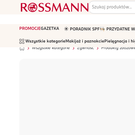
PROMOCJE
GAZETKA
☀️ PORADNIK SPF
🧑🏻‍🍳 PRZYDATNE
Wszystkie kategorie
Makijaż i paznokcie
Pielęgnacja i h
Wszystkie kategorie
Żywność
Produkty zbożow