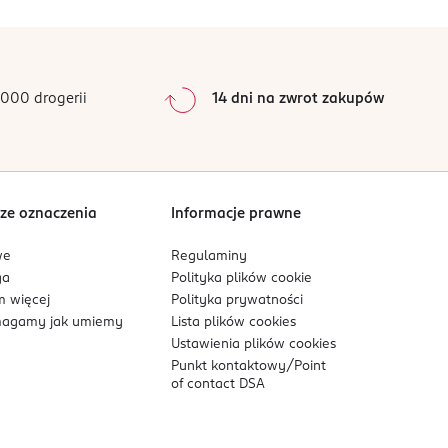
0
%
0
%
0
%
0
%
000 drogerii
14 dni na zwrot zakupów
0
%
Sortowanie wg
data: od najnowszej
ze oznaczenia
Informacje prawne
we
Regulaminy
ga
Polityka plików
cookie
 więcej
Polityka prywatności
agamy jak umiemy
Lista plików
cookies
Ustawienia plików
cookies
Punkt kontaktowy/
Point
of contact DSA