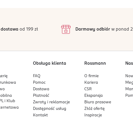
5
5
/5
4
3
139 opinii
podstawie
inie są zweryfikowane zakupem.
2
 dostawa
od 199 zł
Darmowy odbiór
w ponad 2
1
Obsługa klienta
Rossmann
Nas
erię
FAQ
O firmie
No
arunkowa
Pomoc
Kariera
Me
owo
Dostawa
CSR
Mam
mobilna
Płatność
Ekspansja
Pom
L i Klub
Zwroty i reklamacje
Biuro prasowe
nternetowa
Dostępność usług
Złóż ofertę
Kontakt
Inspiracje