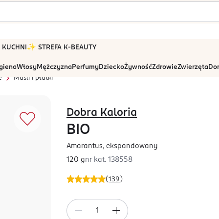
 W KUCHNI
✨ STREFA K-BEAUTY
igiena
Włosy
Mężczyzna
Perfumy
Dziecko
Żywność
Zdrowie
Zwierzęta
Dom
e
Musli i płatki
Dobra Kaloria
BIO
Amarantus, ekspandowany
120 g
nr kat.
138558
(
139
)