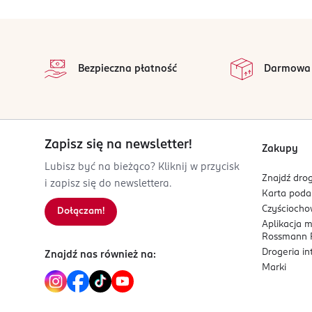
Białko
16 g
PRODUCENT/PODMIOT ODPOWIEDZIALNY
stopka
Sól
0,03 g
KUBARA sp. z o.o.
na 
ul. Bema 32
Fosfor
557 mg (80%*)
Wszystkie op
Bezpieczna płatność
Darmowa
42-202 Częstochowa
Magnez
257 mg (69%*)
Kod EAN
Żelazo
7,9 mg (57%*)
5 903548 005092
*Referencyjna wartość spożycia
Zapisz się na newsletter!
Zakupy
Lubisz być na bieżąco? Kliknij w przycisk
Znajdź drog
i zapisz się do newslettera.
Karta pod
Czyścioch
Dołączam!
Aplikacja 
Rossmann P
Drogeria i
Znajdź nas również na:
Marki