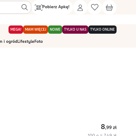
Pobierz Apkę!
MEGA!
MAM WIĘCEJ
NOWE
TYLKO U NAS
TYLKO ONLINE
 i ogród
Lifestyle
Foto
8
,99
zł
100 g = 7,49 zł