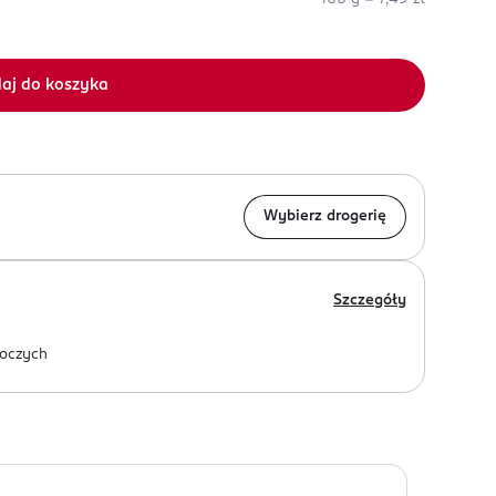
aj do koszyka
Wybierz drogerię
Szczegóły
oczych