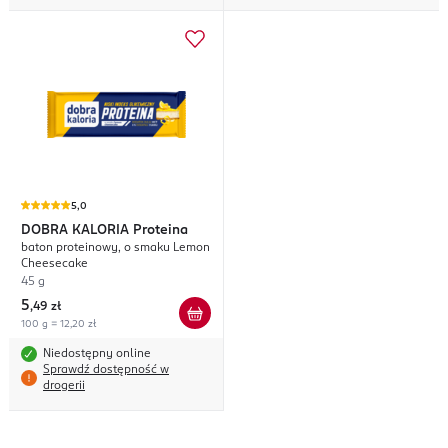
5,0
DOBRA KALORIA
Proteina
baton proteinowy, o smaku Lemon
Cheesecake
45 g
5
,
49 zł
100 g = 12,20 zł
Niedostępny online
Sprawdź dostępność w
drogerii