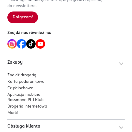
Lubisz być na bieżąco? Kliknij w przycisk i zapisz się
do newslettera.
Dołączam!
Znajdź nas również na:
Zakupy
Znajdź drogerię
Karta podarunkowa
Czyściochowo
Aplikacja mobilna
Rossmann PL i Klub
Drogeria internetowa
Marki
Obsługa klienta