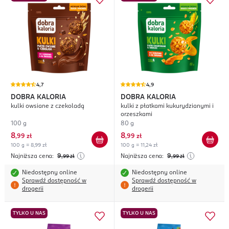
4,7
4,9
DOBRA KALORIA
DOBRA KALORIA
kulki owsiane z czekoladą
kulki z płatkami kukurydzianymi i
orzeszkami
100 g
80 g
8
8
,
99 zł
,
99 zł
100 g = 8,99 zł
100 g = 11,24 zł
Najniższa cena:
9
Najniższa cena:
9
,99
zł
,99
zł
Niedostępny online
Niedostępny online
Sprawdź dostępność w
Sprawdź dostępność w
drogerii
drogerii
TYLKO U NAS
TYLKO U NAS