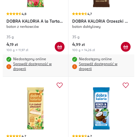
4,8
4,7
DOBRA KALORIA
A la Tarta
DOBRA KALORIA
Orzeszki &
baton z nerkowców
baton daktylowy
Malinowa
Czekolada
35 g
35 g
4
4
,
19 zł
,
99 zł
100 g = 11,97 zł
100 g = 14,26 zł
Niedostępny online
Niedostępny online
Sprawdź dostępność w
Sprawdź dostępność w
drogerii
drogerii
4,7
4,7