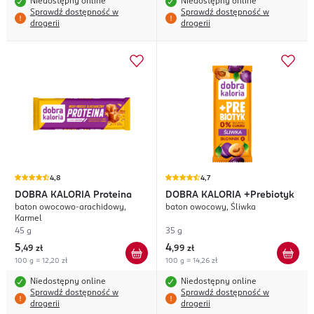
Niedostępny online
Niedostępny online
Sprawdź dostępność w
Sprawdź dostępność w
drogerii
drogerii
4,8
4,7
DOBRA KALORIA
Proteina
DOBRA KALORIA
+Prebiotyk
baton owocowo-arachidowy,
baton owocowy, Śliwka
Karmel
45 g
35 g
5
4
,
49 zł
,
99 zł
100 g = 12,20 zł
100 g = 14,26 zł
Niedostępny online
Niedostępny online
Sprawdź dostępność w
Sprawdź dostępność w
drogerii
drogerii