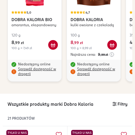
5,0
4,7
DOBRA KALORIA
BIO
DOBRA KALORIA
DO
amarantus, ekspandowany
kulki owsiane z czekoladą
ba
Or
120 g
100 g
35 
8
8
4
,
99 zł
,
99 zł
,
9
100 g = 7,49 zł
100 g = 8,99 zł
100
Najniższa cena:
9
,99
zł
Niedostępny online
Niedostępny online
Sprawdź dostępność w
Sprawdź dostępność w
drogerii
drogerii
Wszystkie produkty marki Dobra Kaloria
Filtry
21
PRODUKTÓW
TYLKO U NAS
TYLKO U NAS