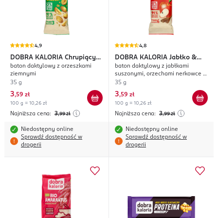
4,9
4,8
DOBRA KALORIA
Chrupiący
DOBRA KALORIA
Jabłko &
baton daktylowy z orzeszkami
baton daktylowy z jabłkami
Orzech
Cynamon
ziemnymi
suszonymi, orzechami nerkowce i
cynamonem
35 g
35 g
3
3
,
59 zł
,
59 zł
100 g = 10,26 zł
100 g = 10,26 zł
Najniższa cena:
3
Najniższa cena:
3
,99
zł
,99
zł
Niedostępny online
Niedostępny online
Sprawdź dostępność w
Sprawdź dostępność w
drogerii
drogerii