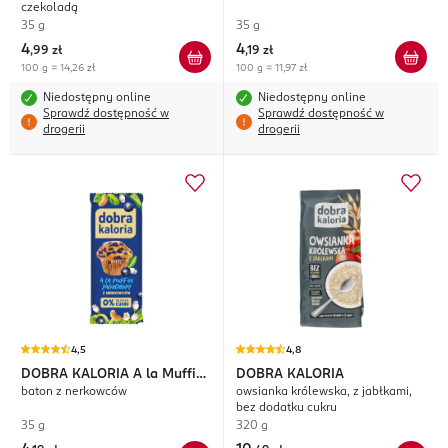
czekoladą
35 g
35 g
4
4
,
99 zł
,
19 zł
100 g = 14,26 zł
100 g = 11,97 zł
Niedostępny online
Niedostępny online
Sprawdź dostępność w
Sprawdź dostępność w
drogerii
drogerii
4,5
4,8
DOBRA KALORIA
A la Muffin
DOBRA KALORIA
baton z nerkowców
owsianka królewska, z jabłkami,
Jagodowy
bez dodatku cukru
35 g
320 g