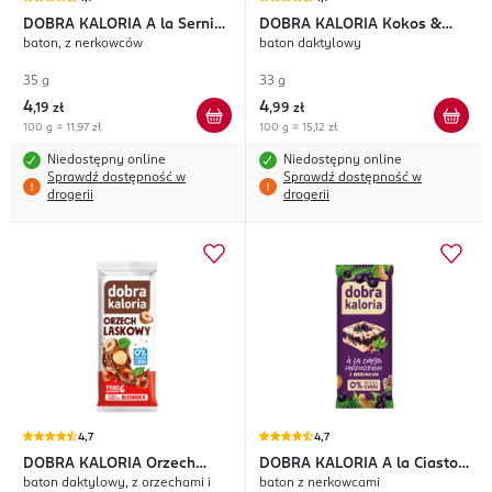
DOBRA KALORIA
A la Sernik
DOBRA KALORIA
Kokos &
baton, z nerkowców
baton daktylowy
Waniliowy
Czekolada
35 g
33 g
4
4
,
19 zł
,
99 zł
100 g = 11,97 zł
100 g = 15,12 zł
Niedostępny online
Niedostępny online
Sprawdź dostępność w
Sprawdź dostępność w
drogerii
drogerii
4,7
4,7
DOBRA KALORIA
Orzech
DOBRA KALORIA
A la Ciasto
baton daktylowy, z orzechami i
baton z nerkowcami
Laskowy
Porzeczkowe