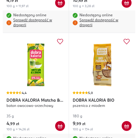
4
10
,
19 zł
,
49 zł
100 g = 11,97 zł
100 g = 3,28 zł
Niedostępny online
Niedostępny online
Sprawdź dostępność w
Sprawdź dostępność w
drogerii
drogerii
4,4
5,0
DOBRA KALORIA
Matcha &
DOBRA KALORIA
BIO
baton owocowo-orzechowy
pszenica z miodem
Lemon
35 g
180 g
4
9
,
99 zł
,
99 zł
100 g = 14,26 zł
100 g = 7,14 zł