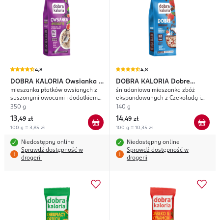
4,8
4,8
DOBRA KALORIA
Owsianka +
DOBRA KALORIA
Dobre
mieszanka płatków owsianych z
śniadaniowa mieszanka zbóż
Probiotyk
Śniadanie
suszonymi owocami i dodatkiem
ekspandowanych z Czekoladą i
Inuliny
liofilizowanymi Truskawkami
350 g
140 g
13
14
,
49 zł
,
49 zł
100 g = 3,85 zł
100 g = 10,35 zł
Niedostępny online
Niedostępny online
Sprawdź dostępność w
Sprawdź dostępność w
drogerii
drogerii