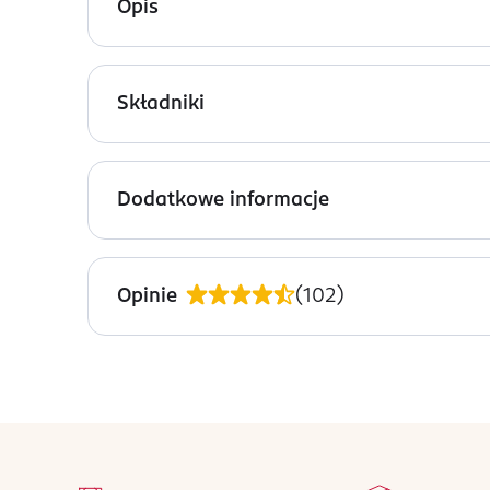
Opis
Krem ochronny z argininą Seni Care chroni skórę
argininią ma lekką konsystencję, ale doskonale
Składniki
podrażnienia biokompleks lniany oraz pantenol na
przed powstawaniem podrażnień. Pozostawia na sk
Ingredients: : AQUA, POLYGLYCERYL-3 METHYLGL
naturalnego pochodzenia neutralizujący zapach 
USITATISSIMUM SEED EXTRACT, ISOPROPYL ISOST
Dodatkowe informacje
PARKII BUTTER, PANTHENOL, PHENOXYETHANOL, 
POLYBUTENE, ALLANTOIN, CITRONELLYL METHYL
PRZYGOTOWANIE I STOSOWANIE
Nanieść warstwę kremu na oczyszczoną i osuszoną
Opinie
(
102
)
OSTRZEŻENIA DOTYCZĄCE BEZPIECZEŃSTWA
W przypadku kontaktu z oczami: niezwłocznie prze
OSOBA/PODMIOT ODPOWIEDZIALNY
Toruńskie Zakłady Materiałów Opatrunkowych S.
stopka
ul. Żółkiewskiego 20/26
na 
87-100 Toruń
Wszystkie op