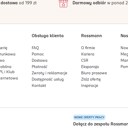
 dostawa
od 199 zł
Darmowy odbiór
w ponad 2
1
Obsługa klienta
Rossmann
Nas
erię
FAQ
O firmie
No
arunkowa
Pomoc
Kariera
Me
owo
Dostawa
CSR
Mam
mobilna
Płatność
Ekspansja
Pom
L i Klub
Zwroty i reklamacje
Biuro prasowe
nternetowa
Dostępność usług
Złóż ofertę
Kontakt
Inspiracje
NOWE OFERTY PRACY
a
Dołącz do zespołu Rossma