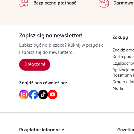
Bezpieczna płatność
Darmowa
Kod EAN
5 900516 652678
Zapisz się na newsletter!
Zakupy
Lubisz być na bieżąco? Kliknij w przycisk
Znajdź drog
i zapisz się do newslettera.
Karta pod
Czyścioch
Dołączam!
Aplikacja 
Rossmann P
Drogeria i
Znajdź nas również na:
Marki
Przydatne informacje
Gazetk