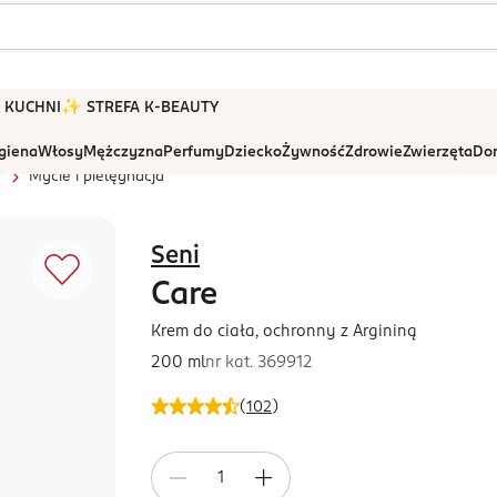
 W KUCHNI
✨ STREFA K-BEAUTY
igiena
Włosy
Mężczyzna
Perfumy
Dziecko
Żywność
Zdrowie
Zwierzęta
Dom
r
Mycie i pielęgnacja
Seni
Care
Krem do ciała, ochronny z Argininą
200 ml
nr kat.
369912
(
102
)