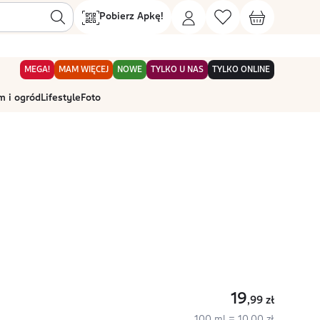
Pobierz Apkę!
MEGA!
MAM WIĘCEJ
NOWE
TYLKO U NAS
TYLKO ONLINE
 i ogród
Lifestyle
Foto
19
,99
zł
100 ml = 10,00 zł