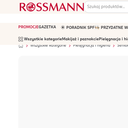
PROMOCJE
GAZETKA
☀️ PORADNIK SPF
🧑🏻‍🍳 PRZYDATNE
Wszystkie kategorie
Makijaż i paznokcie
Pielęgnacja i h
Wszystkie kategorie
Pielęgnacja i higiena
Senio