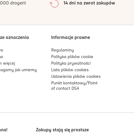
000 drogerii
14 dni na zwrot zakupów
0
%
Sortowanie wg
data: od najnowszej
ze oznaczenia
Informacje prawne
we
Regulaminy
ga
Polityka plików
cookie
 więcej
Polityka prywatności
agamy jak umiemy
Lista plików
cookies
Ustawienia plików
cookies
Punkt kontaktowy/
Point
of contact DSA
nna!
Zakupy stają się prostsze