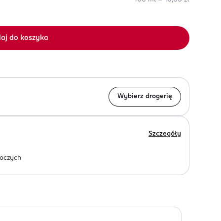
aj do koszyka
Wybierz drogerię
Szczegóły
oczych