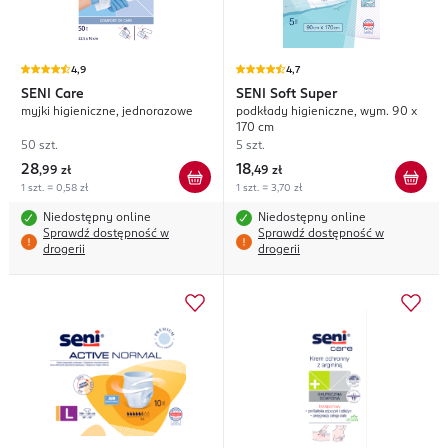
4,9
4,7
SENI
Care
SENI
Soft Super
myjki higieniczne, jednorazowe
podkłady higieniczne, wym. 90 x
170 cm
50 szt.
5 szt.
28
18
,
99 zł
,
49 zł
1 szt. = 0,58 zł
1 szt. = 3,70 zł
Niedostępny online
Niedostępny online
Sprawdź dostępność w
Sprawdź dostępność w
drogerii
drogerii