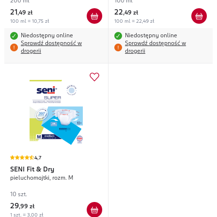
200 ml
100 ml
21
22
,
49 zł
,
49 zł
100 ml = 10,75 zł
100 ml = 22,49 zł
Niedostępny online
Niedostępny online
Sprawdź dostępność w
Sprawdź dostępność w
drogerii
drogerii
4,7
SENI
Fit & Dry
pieluchomajtki, rozm. M
10 szt.
29
,
99 zł
1 szt. = 3,00 zł