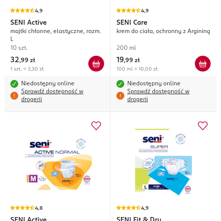
4,9
4,9
SENI
Active
SENI
Care
majtki chłonne, elastyczne, rozm.
krem do ciała, ochronny z Argininą
L
10 szt.
200 ml
32
19
,
99 zł
,
99 zł
1 szt. = 3,30 zł
100 ml = 10,00 zł
Niedostępny online
Niedostępny online
Sprawdź dostępność w
Sprawdź dostępność w
drogerii
drogerii
4,8
4,9
SENI
Active
SENI
Fit & Dry