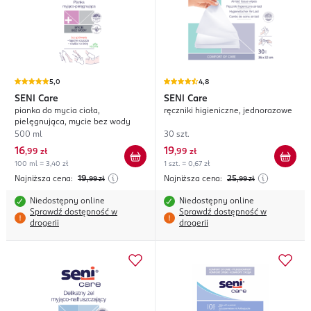
5,0
4,8
SENI
Care
SENI
Care
pianka do mycia ciała,
ręczniki higieniczne, jednorazowe
pielęgnująca, mycie bez wody
500 ml
30 szt.
16
19
,
99 zł
,
99 zł
100 ml = 3,40 zł
1 szt. = 0,67 zł
Najniższa cena:
19
Najniższa cena:
25
,99
zł
,99
zł
Niedostępny online
Niedostępny online
Sprawdź dostępność w
Sprawdź dostępność w
drogerii
drogerii