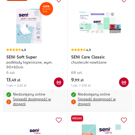
4,8
4,9
SENI
Soft Super
SENI
Care Classic
podkłady higieniczne, wym.
chusteczki nawilżane
90x60cm
6 szt.
68 szt.
13
9
,
49 zł
,
99 zł
1 szt. = 2,25 zł
1 szt. = 0,15 zł
Niedostępny online
Niedostępny online
Sprawdź dostępność w
Sprawdź dostępność w
drogerii
drogerii
MEGA!