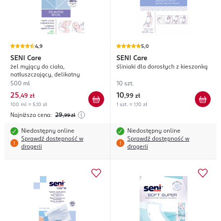
4,9
5,0
SENI
Care
SENI
Care
żel myjący do ciała,
śliniaki dla dorosłych z kieszonką
natłuszczający, delikatny
500 ml
10 szt.
25
10
,
49 zł
,
99 zł
100 ml = 5,10 zł
1 szt. = 1,10 zł
Najniższa cena:
29
,99
zł
Niedostępny online
Niedostępny online
Sprawdź dostępność w
Sprawdź dostępność w
drogerii
drogerii