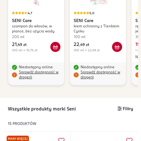
4,7
5,0
SENI
Care
SENI
Care
SE
szampon do włosów, w
krem ochronny z Tlenkiem
ręc
piance, bez użycia wody
Cynku
je
200 ml
100 ml
30 
21
22
19
,
49 zł
,
49 zł
,
100 ml = 10,75 zł
100 ml = 22,49 zł
1 sz
Naj
Niedostępny online
Niedostępny online
Sprawdź dostępność w
Sprawdź dostępność w
drogerii
drogerii
Wszystkie produkty marki Seni
Filtry
15
PRODUKTÓW
MAM WIĘCEJ