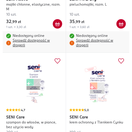
majtki chłonne, elastyczne, rozm.
pieluchomajtki, rozm. L
M
10 szt.
10 szt.
32
35
,
99 zł
,
99 zł
1 szt. = 3,30 zł
1 szt. = 3,60 zł
Niedostępny online
Niedostępny online
Sprawdź dostępność w
Sprawdź dostępność w
drogerii
drogerii
4,7
5,0
SENI
Care
SENI
Care
szampon do włosów, w piance,
krem ochronny z Tlenkiem Cynku
bez użycia wody