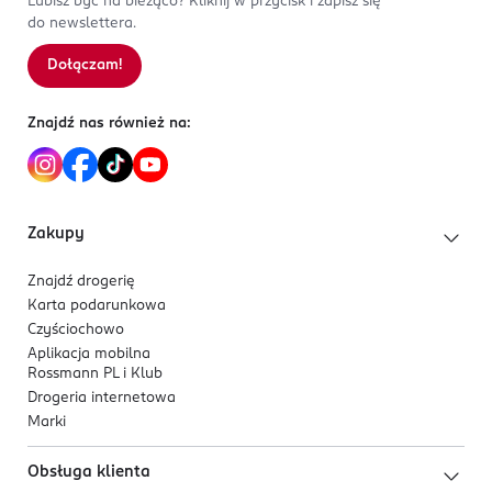
Lubisz być na bieżąco? Kliknij w przycisk i zapisz się
do newslettera.
Dołączam!
Znajdź nas również na:
Zakupy
Znajdź drogerię
Karta podarunkowa
Czyściochowo
Aplikacja mobilna
Rossmann PL i Klub
Drogeria internetowa
Marki
Obsługa klienta