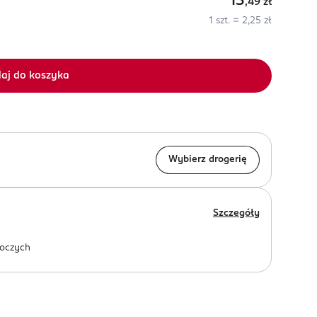
13
,49
zł
1 szt. = 2,25 zł
aj do koszyka
Wybierz drogerię
Szczegóły
oczych