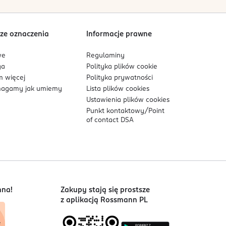
Sortowanie wg
data: od najnowszej
ze oznaczenia
Informacje prawne
we
Regulaminy
ga
Polityka plików
cookie
 więcej
Polityka prywatności
agamy jak umiemy
Lista plików
cookies
Ustawienia plików
cookies
Punkt kontaktowy/
Point
of contact DSA
nna!
Zakupy stają się prostsze
z aplikacją Rossmann PL