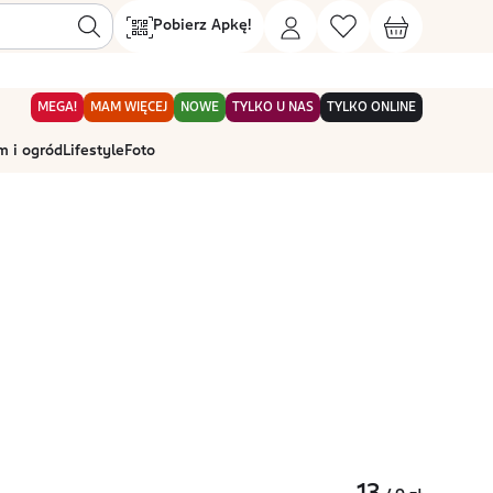
Pobierz Apkę!
MEGA!
MAM WIĘCEJ
NOWE
TYLKO U NAS
TYLKO ONLINE
 i ogród
Lifestyle
Foto