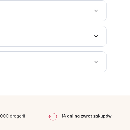
przeciekami. Doskonale sprawdzają się jako
ft Super zawierają superabsorbent, który w
0
%
0
%
0
%
0
%
000 drogerii
14 dni na zwrot zakupów
0
%