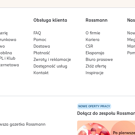
Obsługa klienta
Rossmann
Nas
erię
FAQ
O firmie
No
arunkowa
Pomoc
Kariera
Me
owo
Dostawa
CSR
Mam
mobilna
Płatność
Ekspansja
Pom
L i Klub
Zwroty i reklamacje
Biuro prasowe
nternetowa
Dostępność usług
Złóż ofertę
Kontakt
Inspiracje
NOWE OFERTY PRACY
a
Dołącz do zespołu Rossma