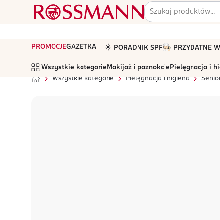
PROMOCJE
GAZETKA
☀️ PORADNIK SPF
🧑🏻‍🍳 PRZYDATNE
Wszystkie kategorie
Makijaż i paznokcie
Pielęgnacja i h
Wszystkie kategorie
Pielęgnacja i higiena
Senio