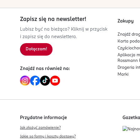
Zapisz się na newsletter!
Zakupy
Lubisz być na bieżąco? Kliknij w przycisk
Znajdź drog
i zapisz się do newslettera.
Karta pod
Czyścioch
Dołączam!
Aplikacja 
Rossmann P
Drogeria i
Znajdź nas również na:
Marki
Przydatne informacje
Gazetk
Jak złożyć zamówienie?
Jakie są formy i koszty dostawy?