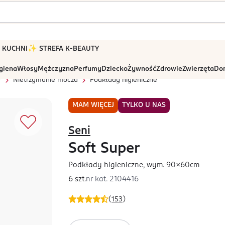
 W KUCHNI
✨ STREFA K-BEAUTY
igiena
Włosy
Mężczyzna
Perfumy
Dziecko
Żywność
Zdrowie
Zwierzęta
Dom
r
Nietrzymanie moczu
Podkłady higieniczne
MAM WIĘCEJ
TYLKO U NAS
Seni
Soft Super
Podkłady higieniczne, wym. 90x60cm
6 szt.
nr kat.
2104416
(
153
)