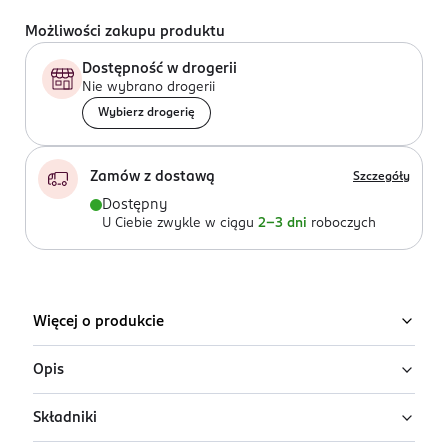
Możliwości zakupu produktu
Dostępność w drogerii
Nie wybrano drogerii
Wybierz drogerię
Zamów z dostawą
Szczegóły
Dostępny
U Ciebie zwykle w ciągu
2-3 dni
roboczych
Więcej o produkcie
Opis
Składniki
Mydło w kostce d'Alep Tradition 190 g