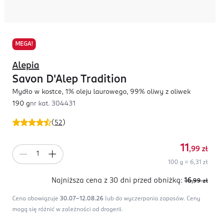
MEGA!
Alepia
Savon D'Alep Tradition
Mydło w kostce, 1% oleju laurowego, 99% oliwy z oliwek
190 g
nr kat.
304431
(
52
)
11
,99
zł
100 g = 6,31 zł
Najniższa cena z 30 dni
przed obniżką:
16
,99
zł
Cena obowiązuje
30.07-12.08.26
lub do wyczerpania zapasów.
Ceny
mogą się różnić w zależności od drogerii.