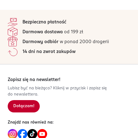
Produkt został przebadany dermatologicznie.
spłukać wodą.
4,9
stopka
/5
OSTRZEŻENIA DOTYCZĄCE BEZPIECZEŃSTWA
Bezpieczna płatność
Do użytku zewnętrznego. Trzymać z daleka od dzieci.
202 opinii
na podstawie
Darmowa dostawa
od 199 zł
Unikać kontaktu z oczami. Jeśli produkt powoduje
Wszystkie opinie są zweryfikowane zakupem.
uczulenie, przerwać jego stosowanie.
Darmowy odbiór
w ponad 2000 drogerii
Jak działają opinie?
14 dni na zwrot zakupów
OSOBA/PODMIOT ODPOWIEDZIALNY
5
0
%
Pollena Kosmetyki i Mydła Naturalne sp. z o.o.
4
0
%
ul. Powstańców Wlkp. 16
3
0
%
63-500 Ostrzeszów
2
0
%
Zapisz się na newsletter!
1
0
%
Kod EAN
Lubisz być na bieżąco? Kliknij w przycisk i zapisz się
do newslettera.
5 900133 026081
Dołączam!
Sortowanie wg
data: od najnowszej
Znajdź nas również na: