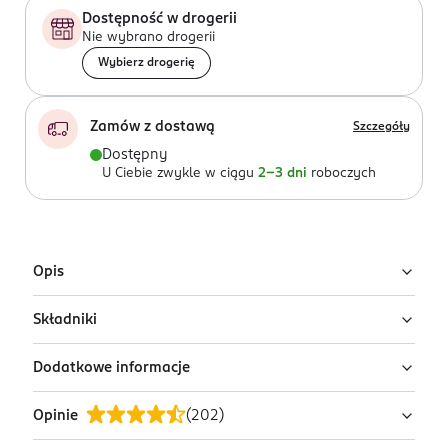
Dostępność w drogerii
Nie wybrano drogerii
Wybierz drogerię
Zamów z dostawą
Szczegóły
Dostępny
U Ciebie zwykle w ciągu
2-3 dni
roboczych
Opis
Składniki
Dermatologiczne mydło w kostce z lnem od Biały Jeleń
przeznaczone do skóry wrażliwej delikatnie oczyszcza i
Dodatkowe informacje
pielęgnuje. Nie podrażnia i sprawia, że skóra jest
Ingredients: : SODIUM TALLOWATE, SODIUM COCOATE,
przyjemna w dotyku. Świetnie sprawdzi się do
AQUA, SORBITOL, GLYCERIN, PARFUM, LINUM
Opinie
(
202
)
codziennej higieny.
USITATISSIMUM SEED OIL, SODIUM CHLORIDE, SODIUM
PRZYGOTOWANIE I STOSOWANIE
HYDROXIDE, TETRASODIUM ETIDRONATE.
Namydlić zwilżoną skórę. Wmasować i dokładnie