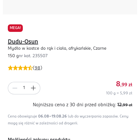
MEGA!
Dudu-Osun
Mydło w kostce do rąk i ciała, afrykańskie, Czarne
150 g
nr kat.
235507
(
98
)
8
,99
zł
100 g = 5,99 zł
Najniższa cena z 30 dni
przed obniżką:
12
,99
zł
Cena obowiązuje
06.08-19.08.26
lub do wyczerpania zapasów.
Ceny
mogą się różnić w zależności od drogerii.