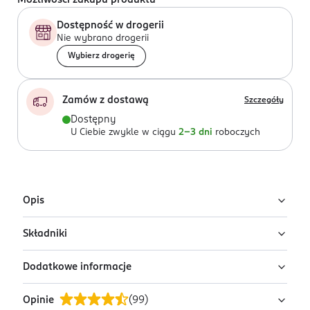
Możliwości zakupu produktu
Dostępność w drogerii
Nie wybrano drogerii
Wybierz drogerię
Zamów z dostawą
Szczegóły
Dostępny
U Ciebie zwykle w ciągu
2-3 dni
roboczych
Opis
Składniki
Wytwarzane ręcznie według tradycyjnej receptury ze
składników naturalnych. Przeznaczone jest do każdego
Dodatkowe informacje
typu skóry problematycznej ze skłonnością do
Ingredients: : ELAEIS GUINEENSIS KERNEL OIL,
wyprysków i przetłuszczania. Nawilża, eliminuje
POTASSIUM PALM KERNELATE, SODIUM PALM
Opinie
(
99
)
nadmiar sebum, wspomaga leczenie trądziku, rozjaśnia
KERNELATE, BUTYROSPERMUM PARKII BUTTER, MEL,
OSTRZEŻENIA DOTYCZĄCE BEZPIECZEŃSTWA