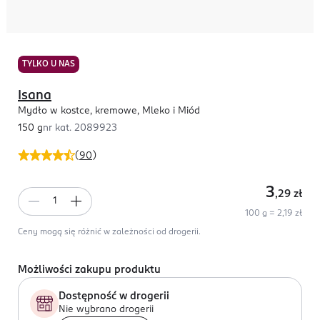
TYLKO U NAS
Isana
Mydło w kostce, kremowe, Mleko i Miód
150 g
nr kat.
2089923
(
90
)
3
,29
zł
100 g = 2,19 zł
Ceny mogą się różnić w zależności od drogerii.
Możliwości zakupu produktu
Dostępność w drogerii
Nie wybrano drogerii