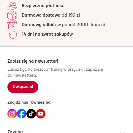
4,8
/5
Bezpieczna płatność
Kod EAN
90 opinii
na podstawie
Darmowa dostawa
od 199 zł
4 047196 066942
Wszystkie opinie są zweryfikowane zakupem.
Darmowy odbiór
w ponad 2000 drogerii
Jak działają opinie?
14 dni na zwrot zakupów
5
0
%
4
0
%
3
0
%
2
0
%
Zapisz się na newsletter!
1
0
%
Lubisz być na bieżąco? Kliknij w przycisk i zapisz się
do newslettera.
Dołączam!
Sortowanie wg
data: od najnowszej
Znajdź nas również na:
Zakupy