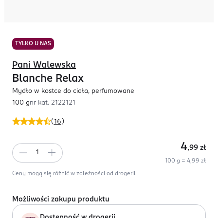
TYLKO U NAS
Pani Walewska
Blanche Relax
Mydło w kostce do ciała, perfumowane
100 g
nr kat.
2122121
(
16
)
4
,99
zł
100 g = 4,99 zł
Ceny mogą się różnić w zależności od drogerii.
Możliwości zakupu produktu
Dostępność w drogerii