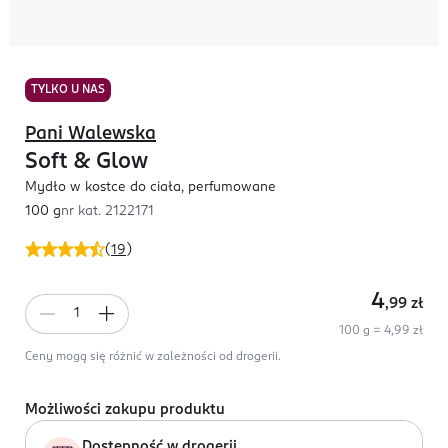
TYLKO U NAS
Pani Walewska
Soft & Glow
Mydło w kostce do ciała, perfumowane
100 g
nr kat.
2122171
(
19
)
4
,99
zł
100 g = 4,99 zł
Ceny mogą się różnić w zależności od drogerii.
Możliwości zakupu produktu
Dostępność w drogerii