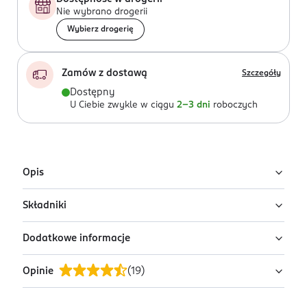
Nie wybrano drogerii
Wybierz drogerię
Zamów z dostawą
Szczegóły
Dostępny
U Ciebie zwykle w ciągu
2-3 dni
roboczych
Opis
Składniki
Perfumowane mydło do ciała Soft & Glow
Pani Walewska
Dodatkowe informacje
Ingredients: : SODIUM PALMATE, SODIUM PALM
Mydło Soft & Glow tworzy kremową pianę, która
KERNELATE, AQUA, PALM ACID, GLYCERIN, PARFUM,
łagodnie oczyszcza skórę, nawilża ją i pozostawia
Opinie
(
19
)
SODIUM COCOYL ISETHIONATE, LAURIC ACID, SODIUM
OSOBA/PODMIOT ODPOWIEDZIALNY
przyjemnie gładką oraz pełną naturalnego blasku.
CHLORIDE, PALM KERNEL ACID, TETRASODIUM
Miraculum S.A.