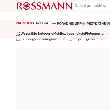
PROMOCJE
GAZETKA
☀️ PORADNIK SPF
🧑🏻‍🍳 PRZYDATNE
Wszystkie kategorie
Makijaż i paznokcie
Pielęgnacja i h
Wszystkie kategorie
Pielęgnacja i higiena
Ciało