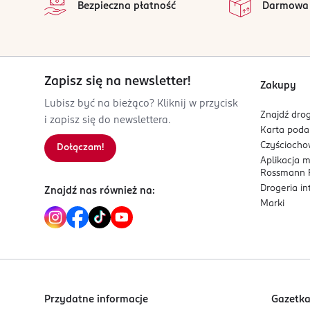
Bezpieczna płatność
Darmowa
Bielsko-Biała
contact@holika.pl
334454245
KR-Republika Korei
Zapisz się na newsletter!
Kod EAN
Zakupy
5 907264 800306
Lubisz być na bieżąco? Kliknij w przycisk
Znajdź drog
i zapisz się do newslettera.
Karta pod
Czyścioch
Dołączam!
Aplikacja 
Rossmann P
Drogeria i
Znajdź nas również na:
Marki
Przydatne informacje
Gazetk