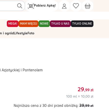
Pobierz Apkę!
MEGA!
MAM WIĘCEJ
NOWE
TYLKO U NAS
TYLKO ONLINE
 i ogród
Lifestyle
Foto
 Azjatyckiej i Pantenolem
29
,99
zł
100 ml = 10,00 zł
39
Najniższa cena z 30 dni
przed obniżką:
,99
zł