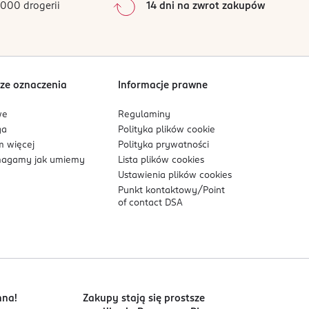
000 drogerii
14 dni na zwrot zakupów
ze oznaczenia
Informacje prawne
we
Regulaminy
ga
Polityka plików
cookie
 więcej
Polityka prywatności
agamy jak umiemy
Lista plików
cookies
Ustawienia plików
cookies
Punkt kontaktowy/
Point
of contact DSA
nna!
Zakupy stają się prostsze