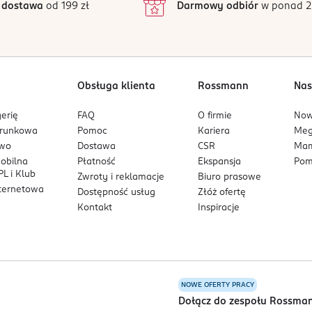
 dostawa
od 199 zł
Darmowy odbiór
w ponad 2
Obsługa klienta
Rossmann
Nas
erię
FAQ
O firmie
No
arunkowa
Pomoc
Kariera
Me
owo
Dostawa
CSR
Mam
mobilna
Płatność
Ekspansja
Pom
L i Klub
Zwroty i reklamacje
Biuro prasowe
nternetowa
Dostępność usług
Złóż ofertę
Kontakt
Inspiracje
NOWE OFERTY PRACY
a
Dołącz do zespołu Rossma