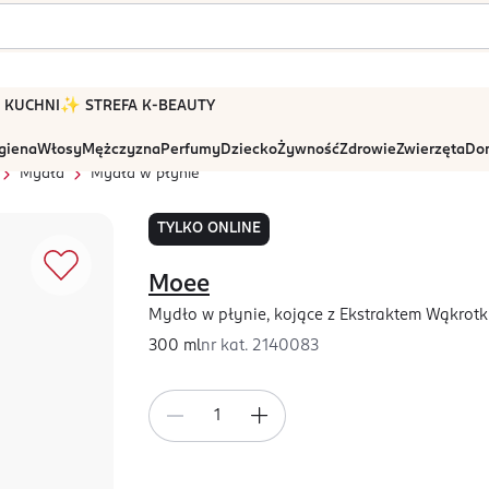
 W KUCHNI
✨ STREFA K-BEAUTY
igiena
Włosy
Mężczyzna
Perfumy
Dziecko
Żywność
Zdrowie
Zwierzęta
Dom
Mydła
Mydła w płynie
TYLKO ONLINE
Moee
Mydło w płynie, kojące z Ekstraktem Wąkrotki
300 ml
nr kat.
2140083