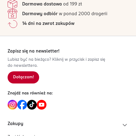
Jak działają opinie?
lodówce.
Darmowa dostawa
od 199 zł
Białko:
0,1 g
Darmowy odbiór
w ponad 2000 drogerii
PRODUCENT/PODMIOT ODPOWIEDZIALNY
Sól:
<0,02 g
ROCOTO SP. Z O.O. SP. K.
14 dni na zwrot zakupów
Etanol:
<0,5 %
Powsińska 69/71
02-903
Warszawa
Zapisz się na newsletter!
pij@kombuchabylaurent.pl
882789663
Lubisz być na bieżąco? Kliknij w przycisk i zapisz się
do newslettera.
PL-Polska
Dołączam!
Kod EAN
5 903917 772297
Znajdź nas również na:
Zakupy