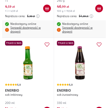
bezglutenowy
1 l
240 g
4
46
,
59 zł
,
99 zł
1 l = 4,59 zł
100 g = 19,58 zł
Najniższa cena:
5
Najniższa cena:
54
,99
zł
,99
zł
Niedostępny online
Niedostępny online
Sprawdź dostępność w
Sprawdź dostępność w
drogerii
drogerii
TYLKO U NAS
TYLKO U NAS
5,0
5,0
ENERBIO
ENERBIO
sok imbirowy
sok żurawinowy
200 ml
330 ml