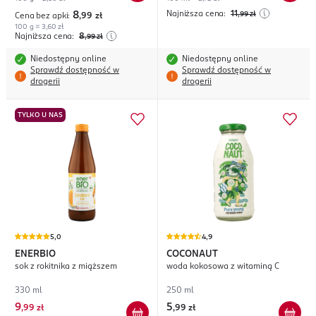
Najniższa cena:
11
8
,99
zł
Cena bez apki:
,99
zł
100 g = 3,60 zł
Najniższa cena:
8
,99
zł
Niedostępny online
Niedostępny online
Sprawdź dostępność w
Sprawdź dostępność w
drogerii
drogerii
TYLKO U NAS
5,0
4,9
ENERBIO
COCONAUT
sok z rokitnika z miąższem
woda kokosowa z witaminą C
330 ml
250 ml
9
5
,
99 zł
,
99 zł