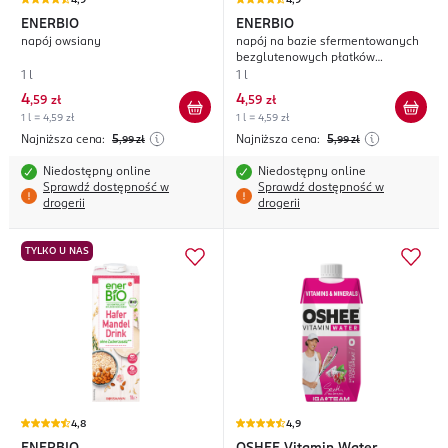
4,9
4,9
ENERBIO
ENERBIO
napój owsiany
napój na bazie sfermentowanych
bezglutenowych płatków
owsianych
1 l
1 l
4
4
,
59 zł
,
59 zł
1 l = 4,59 zł
1 l = 4,59 zł
Najniższa cena:
5
Najniższa cena:
5
,99
zł
,99
zł
Niedostępny online
Niedostępny online
Sprawdź dostępność w
Sprawdź dostępność w
drogerii
drogerii
TYLKO U NAS
4,8
4,9