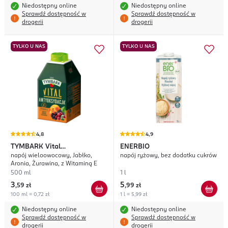
Niedostępny online
Niedostępny online
Sprawdź dostępność w
Sprawdź dostępność w
drogerii
drogerii
TYLKO U NAS
TYLKO U NAS
4,8
4,9
TYMBARK
Vital
ENERBIO
napój wieloowocowy, Jabłko,
napój ryżowy, bez dodatku cukrów
Antyoksydacja
Aronia, Żurawina, z Witaminą E
500 ml
1 l
3
5
,
59 zł
,
99 zł
100 ml = 0,72 zł
1 l = 5,99 zł
Niedostępny online
Niedostępny online
Sprawdź dostępność w
Sprawdź dostępność w
drogerii
drogerii