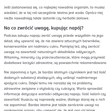
Jeśli zastanawiasz się, co najlepiej nawadnia organizm, to musisz
wiedzieć, że w tej roli szczególnie istotna jest woda. Oprócz niej
nieźle nawadniają także izotoniki czy herbatki ziołowe.
Na co zwrócić uwagę, kupując napój?
Podczas zakupu napoju zwróć uwagę przede wszystkim na jego
skład, aby upewnić się, że nie zawiera sztucznych barwników,
konserwantów ani nadmiaru cukru. Pamiętaj też, aby zwrócić
uwagę na zawartość naturalnych składników odżywczych.
Witaminy, minerały czy przeciwutleniacze, które mogą przynieść
dodatkowe korzyści zdrowotne, są powszechnie rekomendowane.
Nie zapominaj o tym, że bardzo istotnym czynnikiem jest też ilość
dodanych substancji słodzących, aby uniknąć nadmiernego
spożycia cukru. Dzięki temu nie narazisz się na problemy
zdrowotne związane z otyłością czy cukrzycę. Warto sprawdzić
informacje dotyczące wartości odżywczej napoju. Ilość kalorii czy
zawartość tłuszczu są naprawdę ważne, dlatego staraj się o nich
nie zapominać. Bardzo istotne jest także zwrócenie uwagi na
opakowanie napoju, aby upewnić się, że jest ono szczelnie