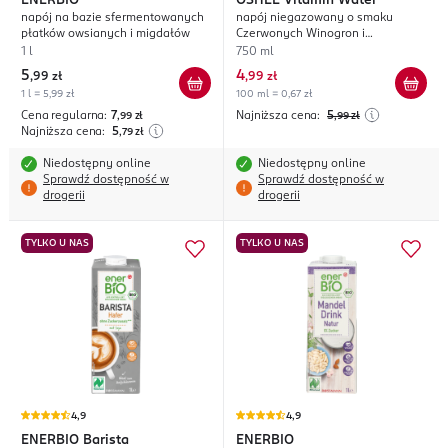
ENERBIO
OSHEE
Vitamin Water
napój na bazie sfermentowanych
napój niegazowany o smaku
płatków owsianych i migdałów
Czerwonych Winogron i
Dragonfruit z dodatkiem witamin,
1 l
750 ml
Cynku i Jodu
5
4
,
99 zł
,
99 zł
1 l = 5,99 zł
100 ml = 0,67 zł
Cena regularna:
7
Najniższa cena:
5
,99
zł
,99
zł
Najniższa cena:
5
,79
zł
Niedostępny online
Niedostępny online
Sprawdź dostępność w
Sprawdź dostępność w
drogerii
drogerii
TYLKO U NAS
TYLKO U NAS
4,9
4,9
ENERBIO
Barista
ENERBIO