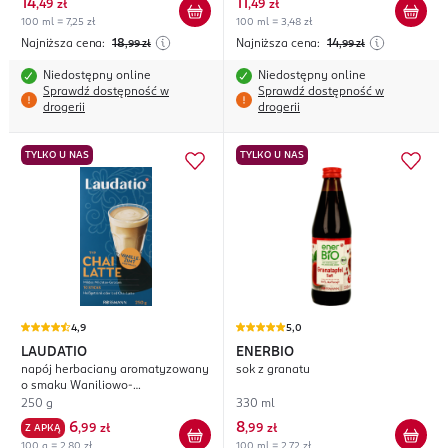
14
11
,
49 zł
,
49 zł
100 ml = 7,25 zł
100 ml = 3,48 zł
Najniższa cena:
18
Najniższa cena:
14
,99
zł
,99
zł
Niedostępny online
Niedostępny online
Sprawdź dostępność w
Sprawdź dostępność w
drogerii
drogerii
TYLKO U NAS
TYLKO U NAS
4,9
5,0
LAUDATIO
ENERBIO
napój herbaciany aromatyzowany
sok z granatu
o smaku Waniliowo-
Cynamonowym, typu Chai Latte
250 g
330 ml
6
8
Z APKĄ
,
99 zł
,
99 zł
100 g = 2,80 zł
100 ml = 2,72 zł