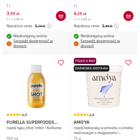
1 l
1 l
3
4
,
99 zł
,
59 zł
1 l = 3,99 zł
1 l = 4,59 zł
Najniższa cena:
5
Najniższa cena:
5
,29
zł
,99
zł
Niedostępny online
Niedostępny online
Sprawdź dostępność w
Sprawdź dostępność w
drogerii
drogerii
TYLKO U NAS
DARMOWA DOSTAWA
4,9
4,8
PURELLA SUPERFOODS
AMO'YA
napój typu shot, Imbir i Kurkuma
napój kakaowy w proszku o smaku
Super Shot Odporność
malinowym z magnezem i
ekstraktem z melisy, suplement
100 ml
75 g