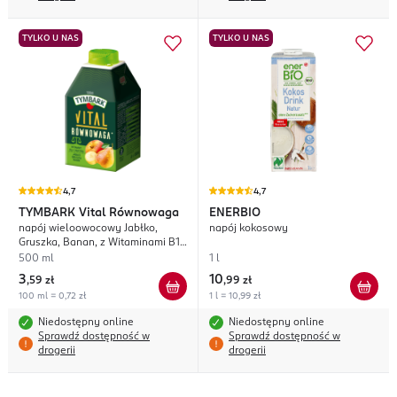
TYLKO U NAS
TYLKO U NAS
4,7
4,7
TYMBARK
Vital Równowaga
ENERBIO
napój wieloowocowy Jabłko,
napój kokosowy
Gruszka, Banan, z Witaminami B12
i Niacyną
500 ml
1 l
3
10
,
59 zł
,
99 zł
100 ml = 0,72 zł
1 l = 10,99 zł
Niedostępny online
Niedostępny online
Sprawdź dostępność w
Sprawdź dostępność w
drogerii
drogerii