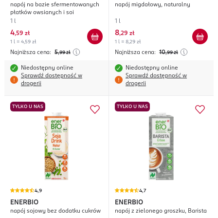
napój na bazie sfermentowanych
napój migdałowy, naturalny
płatków owsianych i soi
1 l
1 l
4
8
,
59 zł
,
29 zł
1 l = 4,59 zł
1 l = 8,29 zł
Najniższa cena:
5
Najniższa cena:
10
,99
zł
,99
zł
Niedostępny online
Niedostępny online
Sprawdź dostępność w
Sprawdź dostępność w
drogerii
drogerii
TYLKO U NAS
TYLKO U NAS
4,9
4,7
ENERBIO
ENERBIO
napój sojowy bez dodatku cukrów
napój z zielonego groszku, Barista