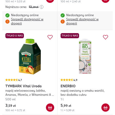
100 ml = 3,03 zł
100 ml = 2,40 zł
Najniższa cena:
13
,29
zł
Niedostępny online
Niedostępny online
Sprawdź dostępność w
Sprawdź dostępność w
drogerii
drogerii
TYLKO U NAS
TYLKO U NAS
4,7
4,9
TYMBARK
Vital Uroda
ENERBIO
napój wieloowocowy Jabłko,
napój owsiany o smaku wanilii,
Ananas, Morela, z Witaminami A i
bez dodatku cukru
C
500 ml
1 l
3
5
,
59 zł
,
99 zł
100 ml = 0,72 zł
1 l = 5,99 zł