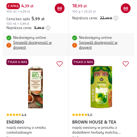
diety, Spokój i Dobry Sen
4
18
Z APKĄ
,
39 zł
,
99 zł
100 ml = 4,39 zł
100 g = 25,32 zł
Najniższa cena:
22
5
,49
zł
Cena bez apki:
,99
zł
100 ml = 5,99 zł
Najniższa cena:
5
,99
zł
Niedostępny online
Niedostępny online
Sprawdź dostępność w
Sprawdź dostępność w
drogerii
drogerii
TYLKO U NAS
TYLKO U NAS
4,6
5,0
ENERBIO
BROWN HOUSE & TEA
napój owsiany o smaku
napój owsiany w proszku z
czekoladowym
dodatkiem herbaty matcha,