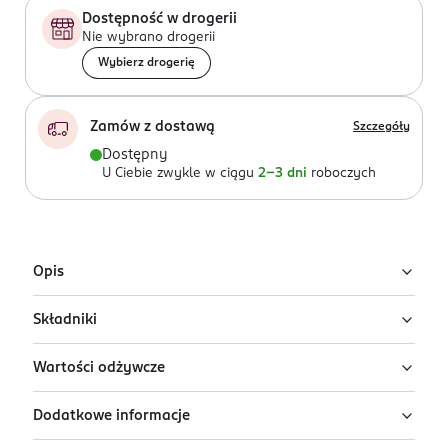
Dostępność w drogerii
Nie wybrano drogerii
Wybierz drogerię
Zamów z dostawą
Szczegóły
Dostępny
U Ciebie zwykle w ciągu
2-3 dni
roboczych
Opis
Składniki
Napój wieloowocowy z dodatkiem witamin: A, C,
niacyny, B6, kwasu foliowego, B12, biotyny i kwasu
Wartości odżywcze
pantotenowego.
woda, soki z zagęszczonych soków z: jabłek (12%) i
ananasów (5%); przecier morelowy (3%), cukier,
Niegazowany, pasteryzowany.
Dodatkowe informacje
regulator kwasowości - kwas cytrynowy, witaminy: A,
Wartość odżywcza:
w 100 g:
C, niacyna, B6, kwas foliowy, B12, biotyna i kwas