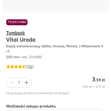
TYLKO U NAS
Tymbark
Vital Uroda
Napój wieloowocowy Jabłko, Ananas, Morela, z Witaminami A
i C
500 ml
nr kat.
2114985
(
112
)
3
,59
zł
100 ml = 0,72 zł
Ceny mogą się różnić w zależności od drogerii.
Możliwości zakupu produktu