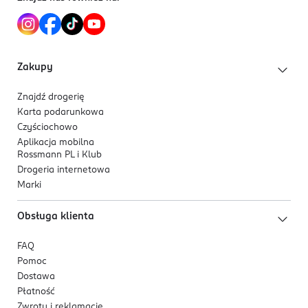
Kwas Pantotenowy:
0,45 mg / 7,5%**
Kod EAN
5 900334 028389
** % referencyjnych wartości spożycia
Zakupy
Znajdź drogerię
Karta podarunkowa
Czyściochowo
Aplikacja mobilna
Rossmann PL i Klub
Drogeria internetowa
Marki
Obsługa klienta
FAQ
Pomoc
Dostawa
Płatność
Zwroty i reklamacje