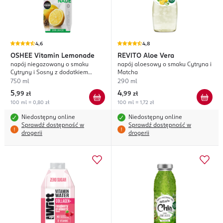
4,6
4,8
OSHEE
Vitamin Lemonade
REVITO
Aloe Vera
napój niegazowany o smaku
napój aloesowy o smaku Cytryna i
Cytryny i Sosny z dodatkiem
Matcha
witamin
750 ml
290 ml
5
4
,
99 zł
,
99 zł
100 ml = 0,80 zł
100 ml = 1,72 zł
Niedostępny online
Niedostępny online
Sprawdź dostępność w
Sprawdź dostępność w
drogerii
drogerii