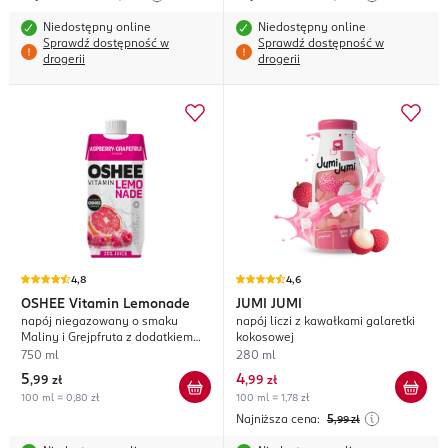
Niedostępny online
Niedostępny online
Sprawdź dostępność w
Sprawdź dostępność w
drogerii
drogerii
4,8
4,6
OSHEE
Vitamin Lemonade
JUMI JUMI
napój niegazowany o smaku
napój liczi z kawałkami galaretki
Maliny i Grejpfruta z dodatkiem
kokosowej
witamin
750 ml
280 ml
5
4
,
99 zł
,
99 zł
100 ml = 0,80 zł
100 ml = 1,78 zł
Najniższa cena:
5
,99
zł