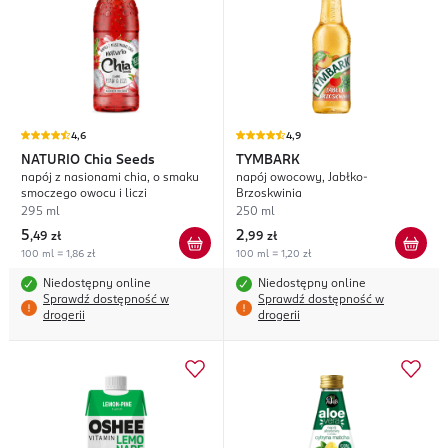
4,6
4,9
NATURIO
Chia Seeds
TYMBARK
napój z nasionami chia, o smaku
napój owocowy, Jabłko-
smoczego owocu i liczi
Brzoskwinia
295 ml
250 ml
5
2
,
49 zł
,
99 zł
100 ml = 1,86 zł
100 ml = 1,20 zł
Niedostępny online
Niedostępny online
Sprawdź dostępność w
Sprawdź dostępność w
drogerii
drogerii