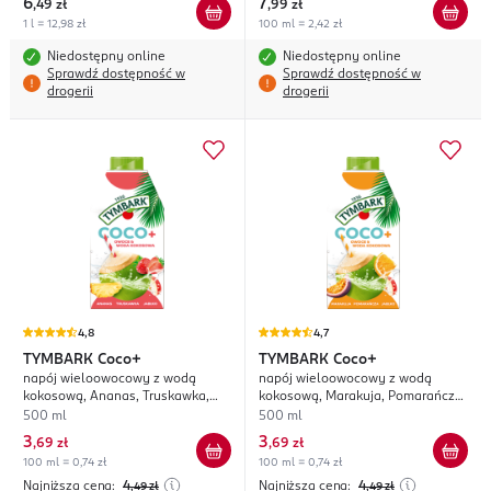
6
7
,
49 zł
,
99 zł
1 l = 12,98 zł
100 ml = 2,42 zł
Niedostępny online
Niedostępny online
Sprawdź dostępność w
Sprawdź dostępność w
drogerii
drogerii
4,8
4,7
TYMBARK
Coco+
TYMBARK
Coco+
napój wieloowocowy z wodą
napój wieloowocowy z wodą
kokosową, Ananas, Truskawka,
kokosową, Marakuja, Pomarańcza,
Jabłko, bez cukru
Jabłko, bez cukru
500 ml
500 ml
3
3
,
69 zł
,
69 zł
100 ml = 0,74 zł
100 ml = 0,74 zł
Najniższa cena:
4
Najniższa cena:
4
,49
zł
,49
zł