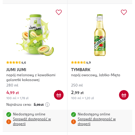
4,6
4,9
JUMI JUMI
TYMBARK
napój melonowy z kawałkami
napój owocowy, Jabłko-Mięta
galaretki kokosowej
280 ml
250 ml
4
2
,
99 zł
,
99 zł
100 ml = 1,78 zł
100 ml = 1,20 zł
Najniższa cena:
5
,99
zł
Niedostępny online
Niedostępny online
Sprawdź dostępność w
Sprawdź dostępność w
drogerii
drogerii