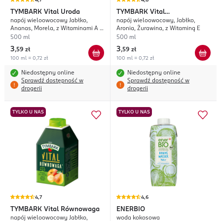
4,7
4,8
TYMBARK
Vital Uroda
TYMBARK
Vital
napój wieloowocowy Jabłko,
napój wieloowocowy, Jabłko,
Antyoksydacja
Ananas, Morela, z Witaminami A i
Aronia, Żurawina, z Witaminą E
C
500 ml
500 ml
3
3
,
59 zł
,
59 zł
100 ml = 0,72 zł
100 ml = 0,72 zł
Niedostępny online
Niedostępny online
Sprawdź dostępność w
Sprawdź dostępność w
drogerii
drogerii
TYLKO U NAS
TYLKO U NAS
4,7
4,6
TYMBARK
Vital Równowaga
ENERBIO
napój wieloowocowy Jabłko,
woda kokosowa