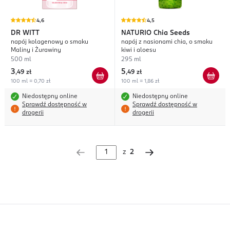
4,6
4,5
DR WITT
NATURIO
Chia Seeds
napój kolagenowy o smaku
napój z nasionami chia, o smaku
Maliny i Żurawiny
kiwi i aloesu
500 ml
295 ml
3
5
,
49 zł
,
49 zł
100 ml = 0,70 zł
100 ml = 1,86 zł
Niedostępny online
Niedostępny online
Sprawdź dostępność w
Sprawdź dostępność w
drogerii
drogerii
z
2