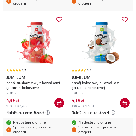
drogerii
drogerii
4,5
4,4
JUMI JUMI
JUMI JUMI
napój truskawkowy z kawałkami
napój kokosowy z kawałkami
galaretki kokosowej
galaretki kokosowej
280 ml
280 ml
4
4
,
99 zł
,
99 zł
100 ml = 1,78 zł
100 ml = 1,78 zł
Najniższa cena:
5
Najniższa cena:
5
,99
zł
,99
zł
Niedostępny online
Niedostępny online
Sprawdź dostępność w
Sprawdź dostępność w
drogerii
drogerii