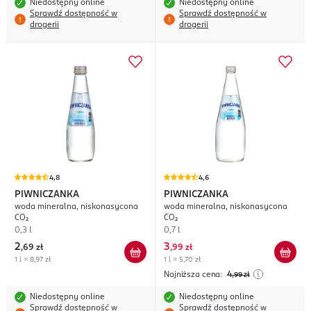
Niedostępny online
Niedostępny online
Sprawdź dostępność w
Sprawdź dostępność w
drogerii
drogerii
4,8
4,6
PIWNICZANKA
PIWNICZANKA
woda mineralna, niskonasycona
woda mineralna, niskonasycona
CO₂
CO₂
0,3 l
0,7 l
2
3
,
69 zł
,
99 zł
1 l = 8,97 zł
1 l = 5,70 zł
Najniższa cena:
4
,99
zł
Niedostępny online
Niedostępny online
Sprawdź dostępność w
Sprawdź dostępność w