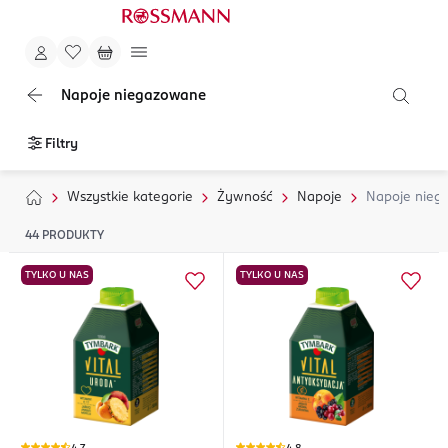
Napoje niegazowane
Filtry
Wszystkie kategorie
Żywność
Napoje
Napoje nieg
44
PRODUKTY
TYLKO U NAS
TYLKO U NAS