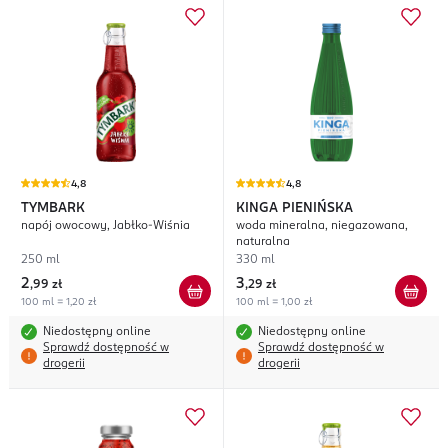
4,8
4,8
TYMBARK
KINGA PIENIŃSKA
napój owocowy, Jabłko-Wiśnia
woda mineralna, niegazowana,
naturalna
250 ml
330 ml
2
3
,
99 zł
,
29 zł
100 ml = 1,20 zł
100 ml = 1,00 zł
Niedostępny online
Niedostępny online
Sprawdź dostępność w
Sprawdź dostępność w
drogerii
drogerii