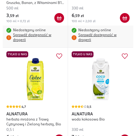
Gruszka, Banan, z Witaminami B12
i Niacyną
500 ml
330 ml
3
6
,
59 zł
,
59 zł
100 ml = 0,72 zł
100 ml = 2,00 zł
Niedostępny online
Niedostępny online
Sprawdź dostępność w
Sprawdź dostępność w
drogerii
drogerii
TYLKO U NAS
TYLKO U NAS
4,7
3,5
ALNATURA
ALNATURA
herbata mrożona z Trawą
woda kokosowa Bio
Cytrynową i Zieloną herbatą, Bio
0,5 l
330 ml