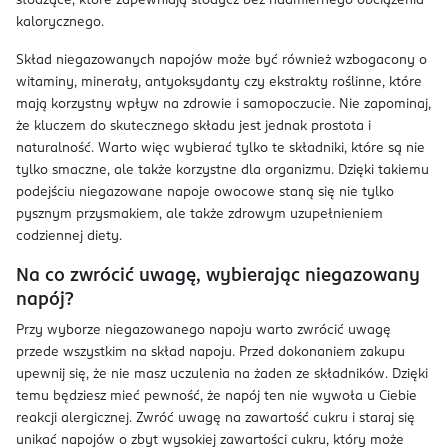
słodzące, które zapewniają słodycz bez nadmiernego obciążenia
kalorycznego.
Skład niegazowanych napojów może być również wzbogacony o
witaminy, minerały, antyoksydanty czy ekstrakty roślinne, które
mają korzystny wpływ na zdrowie i samopoczucie. Nie zapominaj,
że kluczem do skutecznego składu jest jednak prostota i
naturalność. Warto więc wybierać tylko te składniki, które są nie
tylko smaczne, ale także korzystne dla organizmu. Dzięki takiemu
podejściu niegazowane napoje owocowe staną się nie tylko
pysznym przysmakiem, ale także zdrowym uzupełnieniem
codziennej diety.
Na co zwrócić uwagę, wybierając niegazowany
napój?
Przy wyborze niegazowanego napoju warto zwrócić uwagę
przede wszystkim na skład napoju. Przed dokonaniem zakupu
upewnij się, że nie masz uczulenia na żaden ze składników. Dzięki
temu będziesz mieć pewność, że napój ten nie wywoła u Ciebie
reakcji alergicznej. Zwróć uwagę na zawartość cukru i staraj się
unikać napojów o zbyt wysokiej zawartości cukru, który może