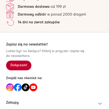
Kod EAN
59 opinii
na podstawie
Darmowa dostawa
od 199 zł
5 901268 004159
Wszystkie opinie są zweryfikowane zakupem.
Darmowy odbiór
w ponad 2000 drogerii
Jak działają opinie?
14 dni na zwrot zakupów
5
0
%
4
0
%
3
0
%
2
0
%
Zapisz się na newsletter!
1
0
%
Lubisz być na bieżąco? Kliknij w przycisk i zapisz się
do newslettera.
Dołączam!
Sortowanie wg
data: od najnowszej
Znajdź nas również na:
Zakupy