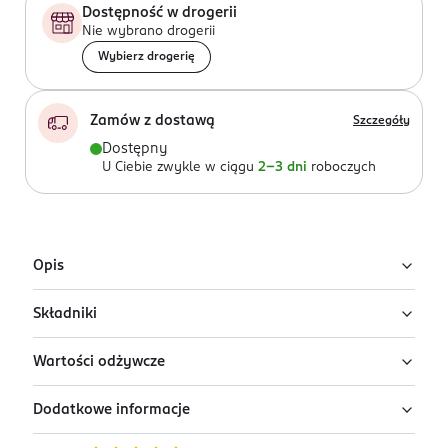
Dostępność w drogerii
Nie wybrano drogerii
Wybierz drogerię
Zamów z dostawą
Szczegóły
Dostępny
U Ciebie zwykle w ciągu
2-3 dni
roboczych
Opis
Składniki
Napój truskawkowy Jumi Jumi z Nata de
Coco
Wartości odżywcze
Woda, sok truskawkowy (25 %), galaretka kokosowa
Napój truskawkowy Jumi Jumi to orzeźwiający napój
nata de coco (fermentowana woda kokosowa) (25 %),
owocowy o wyjątkowym, truskawkowym smaku,
Dodatkowe informacje
cukier, regulator kwasowości: kwas cytrynowy, aromat,
Wartość Odżywcza
na 100 ml
wzbogacony kawałkami galaretki kokosowej nata de
substancja stabilizująca: guma gellan, przeciwutleniacz:
coco.