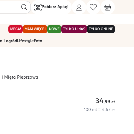
Pobierz Apkę!
MEGA!
MAM WIĘCEJ
NOWE
TYLKO U NAS
TYLKO ONLINE
 i ogród
Lifestyle
Foto
 i Mięta Pieprzowa
34
,99
zł
100 ml = 4,67 zł