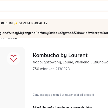
 W KUCHNI
✨ STREFA K-BEAUTY
igiena
Włosy
Mężczyzna
Perfumy
Dziecko
Żywność
Zdrowie
Zwierzęta
Dom
e gazowane
Kombucha by Laurent
Napój gazowany, Laurie, Werbena Cytrynowa
750 ml
nr kat.
2130923
Ceny mogą się różnić w zależności od drogerii.