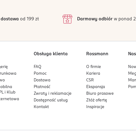
 dostawa
od 199 zł
Darmowy odbiór
w ponad 2
Obsługa klienta
Rossmann
Nas
erię
FAQ
O firmie
No
arunkowa
Pomoc
Kariera
Me
owo
Dostawa
CSR
Mam
mobilna
Płatność
Ekspansja
Pom
L i Klub
Zwroty i reklamacje
Biuro prasowe
nternetowa
Dostępność usług
Złóż ofertę
Kontakt
Inspiracje