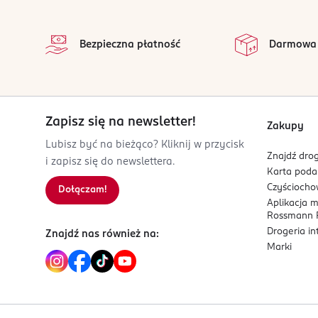
stopka
ROCOTO SP. Z O.O. SP. K.
Powsińska 69/71
02-903
Bezpieczna płatność
Darmowa
Warszawa
pij@kombuchabylaurent.pl
882789663
PL-Polska
Zapisz się na newsletter!
Zakupy
Kod EAN
Lubisz być na bieżąco? Kliknij w przycisk
5 904257 072078
Znajdź drog
i zapisz się do newslettera.
Karta pod
Czyścioch
Dołączam!
Aplikacja 
Rossmann P
Drogeria i
Znajdź nas również na:
Marki