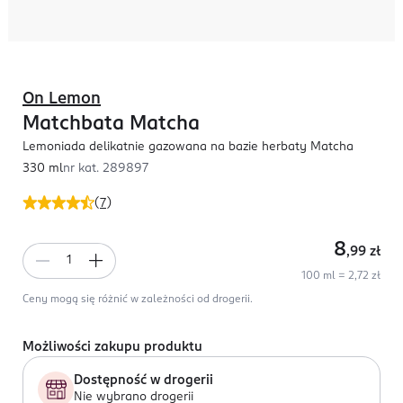
On Lemon
Matchbata Matcha
Lemoniada delikatnie gazowana na bazie herbaty Matcha
330 ml
nr kat.
289897
(
7
)
8
,99
zł
100 ml = 2,72 zł
Ceny mogą się różnić w zależności od drogerii.
Możliwości zakupu produktu
Dostępność w drogerii
Nie wybrano drogerii