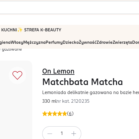
 W KUCHNI
✨ STREFA K-BEAUTY
igiena
Włosy
Mężczyzna
Perfumy
Dziecko
Żywność
Zdrowie
Zwierzęta
Dom
e gazowane
On Lemon
Matchbata Matcha
Lemoniada delikatnie gazowana na bazie he
330 ml
nr kat.
2120235
(
6
)