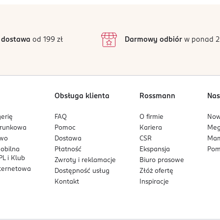
5
/5
4
3
6 opinii
 podstawie
inie są zweryfikowane zakupem.
2
 dostawa
od 199 zł
Darmowy odbiór
w ponad 2
1
Obsługa klienta
Rossmann
Nas
erię
FAQ
O firmie
No
arunkowa
Pomoc
Kariera
Me
owo
Dostawa
CSR
Mam
mobilna
Płatność
Ekspansja
Pom
L i Klub
Zwroty i reklamacje
Biuro prasowe
nternetowa
Dostępność usług
Złóż ofertę
Kontakt
Inspiracje