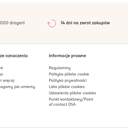
0
%
0
%
0
%
000 drogerii
14 dni na zwrot zakupów
0
%
Sortowanie wg
data: od najnowszej
ze oznaczenia
Informacje prawne
we
Regulaminy
ga
Polityka plików
cookie
 więcej
Polityka prywatności
agamy jak umiemy
Lista plików
cookies
Ustawienia plików
cookies
Punkt kontaktowy/
Point
of contact DSA