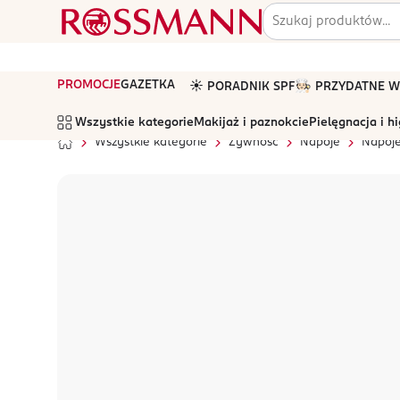
PROMOCJE
GAZETKA
☀️ PORADNIK SPF
🧑🏻‍🍳 PRZYDATNE
Wszystkie kategorie
Makijaż i paznokcie
Pielęgnacja i h
Wszystkie kategorie
Żywność
Napoje
Napoj