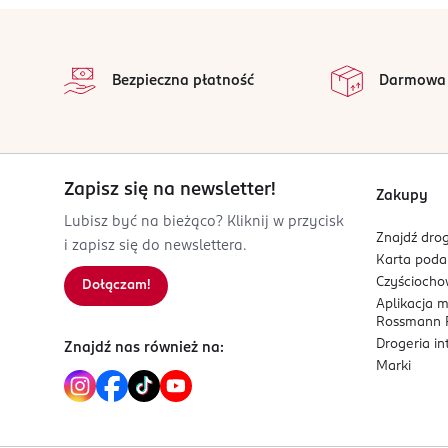
ul. Porcelanowa 23
stopka
40-246 Katowice
na
Wszystkie op
Kod EAN
Bezpieczna płatność
Darmowa
5 902768 499988
Zapisz się na newsletter!
Zakupy
Lubisz być na bieżąco? Kliknij w przycisk
Znajdź drog
i zapisz się do newslettera.
Karta pod
Czyścioch
Dołączam!
Aplikacja 
Rossmann P
Drogeria i
Znajdź nas również na:
Marki