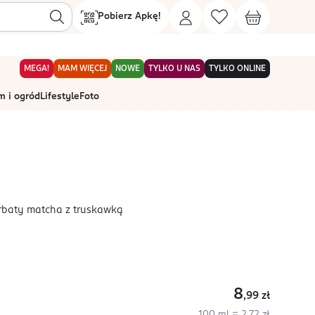
Pobierz Apkę!
MEGA!
MAM WIĘCEJ
NOWE
TYLKO U NAS
TYLKO ONLINE
 i ogród
Lifestyle
Foto
rbaty matcha z truskawką
8
,99
zł
100 ml = 2,72 zł