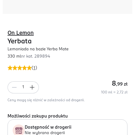
On Lemon
Yerbata
Lemoniada na bazie Yerba Mate
330 ml
nr kat.
289894
(
1
)
8
,99
zł
100 ml = 2,72 zł
Ceny mogą się różnić w zależności od drogerii.
Możliwości zakupu produktu
Dostępność w drogerii
Nie wybrano drogerii