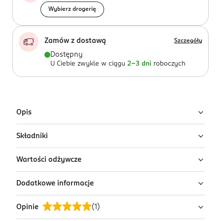
Wybierz drogerię
Zamów z dostawą
Szczegóły
Dostępny
U Ciebie zwykle w ciągu
2-3 dni
roboczych
Opis
Składniki
Lemoniada na bazie Yerba Mate, to naturalnie mętny
napój, delikatnie gazowany.
Wartości odżywcze
Woda, cukier, sok z cytryny (2,4%), ekstrakt z mate,
100% naturalna,
naturalny aromat mate, barwnik: karmel, dwutlenek
bezglutenowa,
Dodatkowe informacje
węgla.
Wartość odżywcza
w 100 ml
wegańska,
Wartość energetyczna:
93 kJ/22 kcal
bez konserwantów.
Opinie
(
1
)
PRZYGOTOWANIE I STOSOWANIE
Tłuszcz:
<0,5 g