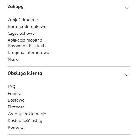
52-407 Wrocław
Zakupy
Kod EAN
5 904960 016123
Znajdź drogerię
Karta podarunkowa
Czyściochowo
Aplikacja mobilna
Rossmann PL i Klub
Drogeria internetowa
Marki
Obsługa klienta
FAQ
Pomoc
Dostawa
Płatność
Zwroty i reklamacje
Dostępność usług
Kontakt