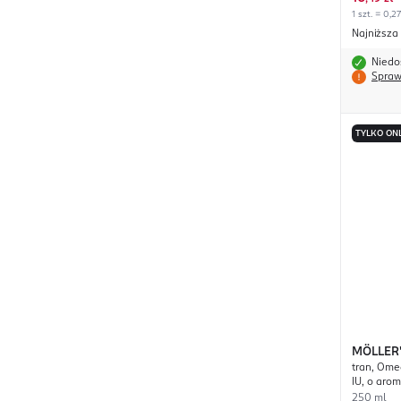
1 szt. = 0,27
Najniższa
Niedo
Spraw
TYLKO ON
MÖLLER
tran, Omega-3 + witamina D3 600
IU, o aro
suplement
250 ml