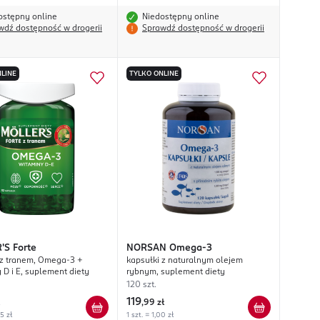
ostępny online
Niedostępny online
wdź dostępność w drogerii
Sprawdź dostępność w drogerii
LINE
TYLKO ONLINE
'S
Forte
NORSAN
Omega-3
 z tranem, Omega-3 +
kapsułki z naturalnym olejem
 D i E, suplement diety
rybnym, suplement diety
120 szt.
119
,
99 zł
45 zł
1 szt. = 1,00 zł