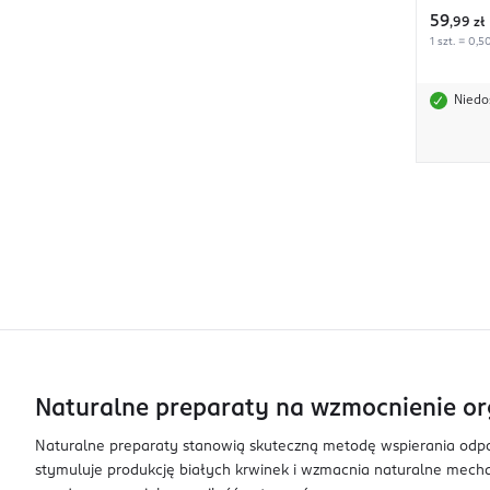
59
,
99 zł
1 szt. = 0,5
Niedo
Naturalne preparaty na wzmocnienie o
Naturalne preparaty stanowią skuteczną metodę wspierania odpor
stymuluje produkcję białych krwinek i wzmacnia naturalne mecha