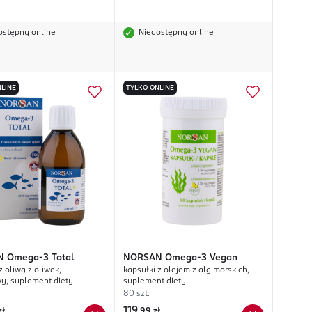
ostępny online
Niedostępny online
LINE
TYLKO ONLINE
N
Omega-3 Total
NORSAN
Omega-3 Vegan
 z oliwą z oliwek,
kapsułki z olejem z alg morskich,
y, suplement diety
suplement diety
80 szt.
119
zł
,
99 zł