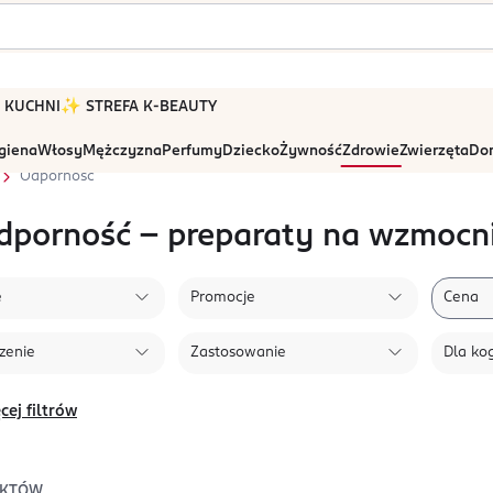
 W KUCHNI
✨ STREFA K-BEAUTY
igiena
Włosy
Mężczyzna
Perfumy
Dziecko
Żywność
Zdrowie
Zwierzęta
Dom
Odporność
dporność – preparaty na wzmocn
e
Promocje
Cena
zenie
Zastosowanie
Dla ko
cej filtrów
KTÓW