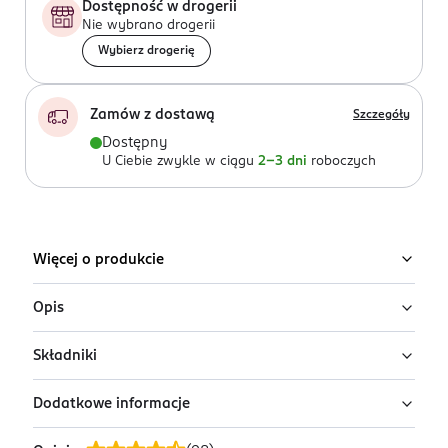
Dostępność w drogerii
Nie wybrano drogerii
Wybierz drogerię
Zamów z dostawą
Szczegóły
Dostępny
U Ciebie zwykle w ciągu
2-3 dni
roboczych
Więcej o produkcie
Opis
Składniki
Rewolucyjna i unikalna receptura Colour&Double
Strong™ wnika w strukturę płytki, dzięki czemu
Dodatkowe informacje
skutecznie ją regeneruje i odbudowuje. Uszczelnia,
Ingredients: : BUTYL ACETATE, ETHYL ACETATE,
maksymalnie wygładza oraz sprawia, że zniszczone,
NITROCELLULOSE, ACETYL TRIBUTYL CITRATE, ADIPIC