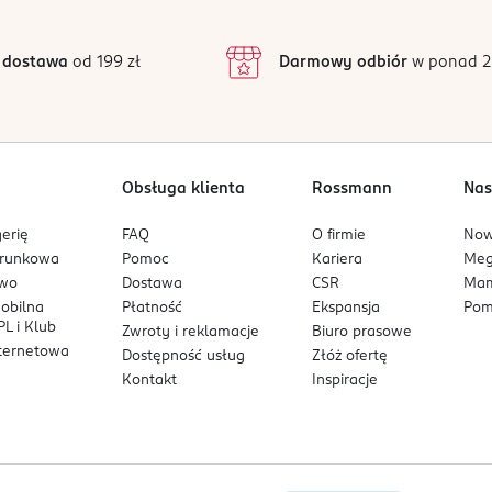
ąc.
3
107 opinii
podstawie
inie są zweryfikowane zakupem.
2
 dostawa
od 199 zł
Darmowy odbiór
w ponad 2
1
Obsługa klienta
Rossmann
Nas
erię
FAQ
O firmie
No
arunkowa
Pomoc
Kariera
Me
owo
Dostawa
CSR
Mam
mobilna
Płatność
Ekspansja
Pom
L i Klub
Zwroty i reklamacje
Biuro prasowe
nternetowa
Dostępność usług
Złóż ofertę
Kontakt
Inspiracje