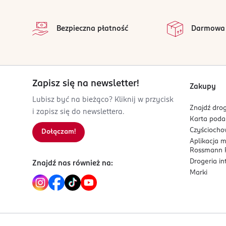
stopka
Stosować 2 tygodnie i przerwać kuracje na 1 miesi
na 
Wszystkie op
Bezpieczna płatność
Darmowa
PRODUCENT/PODMIOT ODPOWIEDZIALNY
Eveline Cosmetics Dystrybucja sp. z o. o. sp.k.
Żytnia 19
05-506
Lesznowola (k. Warszawy)
Zapisz się na newsletter!
Zakupy
eveline@eveline.com.pl
Lubisz być na bieżąco? Kliknij w przycisk
223225606
Znajdź drog
i zapisz się do newslettera.
PL-Polska
Karta pod
Czyścioch
Dołączam!
Kod EAN
Aplikacja 
5 901761 971934
Rossmann P
Drogeria i
Znajdź nas również na:
Marki