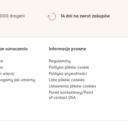
0
%
0
%
000 drogerii
14 dni na zwrot zakupów
0
%
Sortowanie wg
data: od najnowszej
ze oznaczenia
Informacje prawne
we
Regulaminy
ga
Polityka plików
cookie
 więcej
Polityka prywatności
agamy jak umiemy
Lista plików
cookies
Ustawienia plików
cookies
Punkt kontaktowy/
Point
of contact DSA