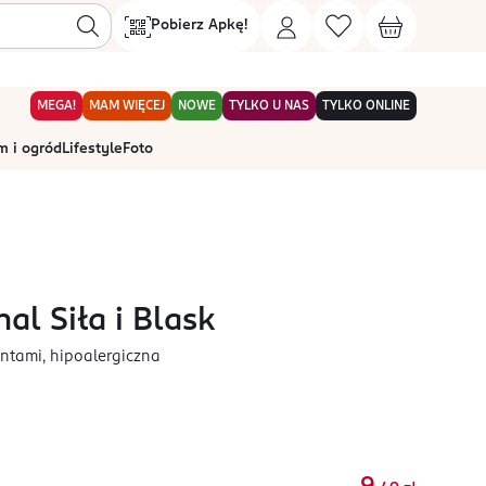
Pobierz Apkę!
MEGA!
MAM WIĘCEJ
NOWE
TYLKO U NAS
TYLKO ONLINE
 i ogród
Lifestyle
Foto
al Siła i Blask
ntami, hipoalergiczna