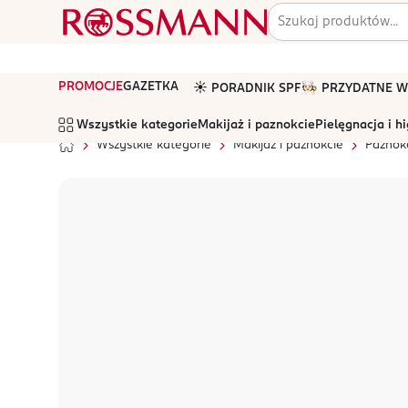
PROMOCJE
GAZETKA
☀️ PORADNIK SPF
🧑🏻‍🍳 PRZYDATNE
Wszystkie kategorie
Makijaż i paznokcie
Pielęgnacja i h
Wszystkie kategorie
Makijaż i paznokcie
Paznok