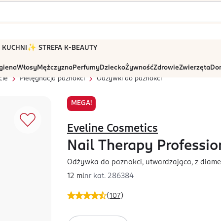
 W KUCHNI
✨ STREFA K-BEAUTY
igiena
Włosy
Mężczyzna
Perfumy
Dziecko
Żywność
Zdrowie
Zwierzęta
Dom
cie
Pielęgnacja paznokci
Odżywki do paznokci
MEGA!
Eveline Cosmetics
Nail Therapy Profession
Odżywka do paznokci, utwardzająca, z diame
12 ml
nr kat.
286384
(
107
)