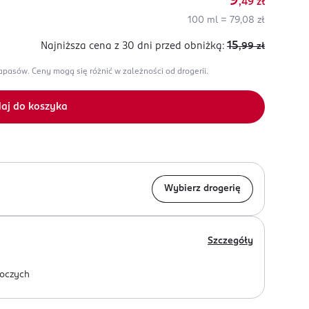
9
,49
zł
100 ml = 79,08 zł
15
Najniższa cena z 30 dni
przed obniżką:
,99
zł
zapasów.
Ceny mogą się różnić w zależności od drogerii.
aj do koszyka
Wybierz drogerię
Szczegóły
oczych