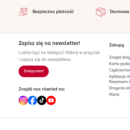
na
otwartego ognia i innych źródeł zapłonu. Nie pal
To wyjątkowa propozycja ze zmysłowej kolekcji 
Wszystkie op
są i można je łatwo usunąć. Nadal płukać. Zaw
Bezpieczna płatność
Darmowa
Nuty zapachowe:
OSOBA/PODMIOT ODPOWIEDZIALNY
● Nuty głowy: gałka muszkatołowa, pieprz.
QUAEL Sp. z o.o.
● Nuty serca: skóra, przyprawy.
Zbrowskiego 14
● Nuty bazy: drzewo cedrowe, ambra, paczula.
26-600
Zapisz się na newsletter!
Zakupy
Radom
Lubisz być na bieżąco? Kliknij w przycisk
biuro@quael.pl
Znajdź drog
i zapisz się do newslettera.
698691109
Karta pod
Czyścioch
PL-Polska
Dołączam!
Aplikacja 
Rossmann P
Kod EAN
Drogeria i
5 905101 540378
Znajdź nas również na:
Marki