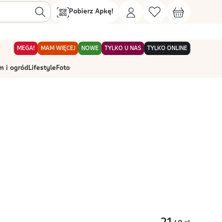
Pobierz Apkę!
MEGA!
MAM WIĘCEJ
NOWE
TYLKO U NAS
TYLKO ONLINE
 i ogród
Lifestyle
Foto