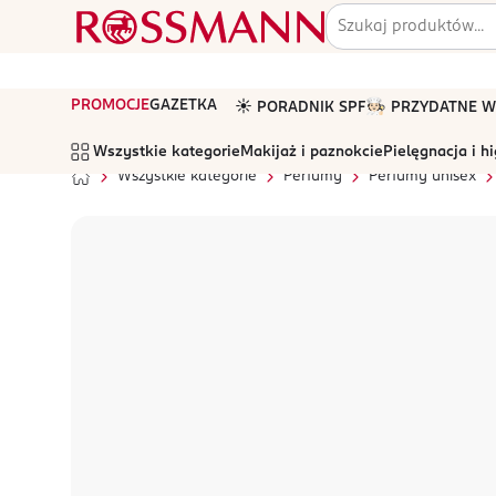
PROMOCJE
GAZETKA
☀️ PORADNIK SPF
🧑🏻‍🍳 PRZYDATNE
Wszystkie kategorie
Makijaż i paznokcie
Pielęgnacja i h
Wszystkie kategorie
Perfumy
Perfumy unisex