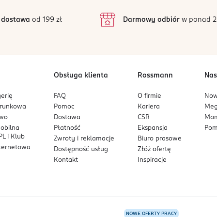
3
1 opinii
 podstawie
ić. W przypadku dostania się do oczu: ostrożnie płukać wodą przez
produktów With Love.
inie są zweryfikowane zakupem.
2
artość i pojemnik usuwać do odpowiednio oznakowanych pojemnik
 dostawa
od 199 zł
Darmowy odbiór
w ponad 2
1
Obsługa klienta
Rossmann
Nas
erię
FAQ
O firmie
No
arunkowa
Pomoc
Kariera
Me
owo
Dostawa
CSR
Mam
mobilna
Płatność
Ekspansja
Pom
L i Klub
Zwroty i reklamacje
Biuro prasowe
nternetowa
Dostępność usług
Złóż ofertę
Kontakt
Inspiracje
NOWE OFERTY PRACY