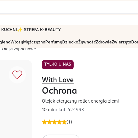
 W KUCHNI
✨ STREFA K-BEAUTY
igiena
Włosy
Mężczyzna
Perfumy
Dziecko
Żywność
Zdrowie
Zwierzęta
Dom
Olejki zapachowe
TYLKO U NAS
With Love
Ochrona
Olejek eteryczny roller, energia ziemi
10 ml
nr kat.
424993
(
1
)