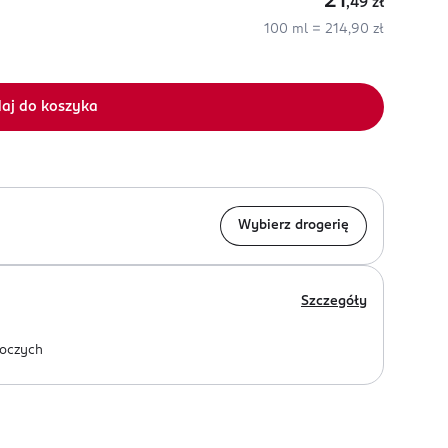
21
,49
zł
100 ml = 214,90 zł
aj do koszyka
Wybierz drogerię
Szczegóły
oczych