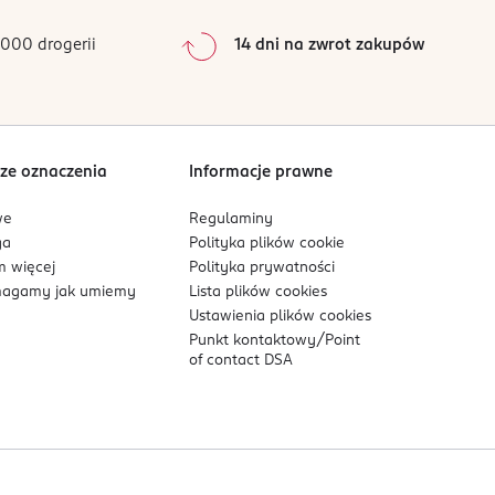
0
%
 kilka minut. Wyjąć soczewki kontaktowe, jeżeli
0
%
ów na odpady zgodnie z lokalnymi przepisami
000 drogerii
14 dni na zwrot zakupów
0
%
Sortowanie wg
data: od najnowszej
ze oznaczenia
Informacje prawne
we
Regulaminy
ga
Polityka plików
cookie
 więcej
Polityka prywatności
agamy jak umiemy
Lista plików
cookies
Ustawienia plików
cookies
Punkt kontaktowy/
Point
of contact DSA