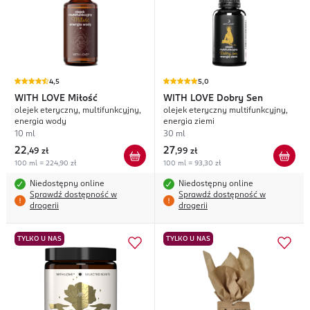
4,5
5,0
WITH LOVE
Miłość
WITH LOVE
Dobry Sen
olejek eteryczny, multifunkcyjny,
olejek eteryczny multifunkcyjny,
energia wody
energia ziemi
10 ml
30 ml
22
27
,
49 zł
,
99 zł
100 ml = 224,90 zł
100 ml = 93,30 zł
Niedostępny online
Niedostępny online
Sprawdź dostępność w
Sprawdź dostępność w
drogerii
drogerii
TYLKO U NAS
TYLKO U NAS