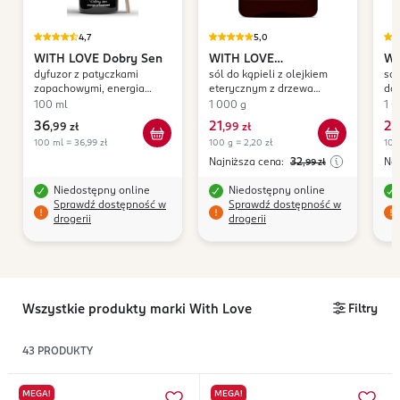
4,7
5,0
WITH LOVE
Dobry Sen
WITH LOVE
WI
dyfuzor z patyczkami
sól do kąpieli z olejkiem
sól
Wdzięczność
zapachowymi, energia
eterycznym z drzewa
da
przestrzeni
sandałowego i paczuli,
pi
100 ml
1 000 g
1 0
energia wody
36
21
21
,
99 zł
,
99 zł
,
100 ml = 36,99 zł
100 g = 2,20 zł
100
Najniższa cena:
32
Naj
,99
zł
Niedostępny online
Niedostępny online
Sprawdź dostępność w
Sprawdź dostępność w
drogerii
drogerii
Wszystkie produkty marki With Love
Filtry
43
PRODUKTY
MEGA!
MEGA!