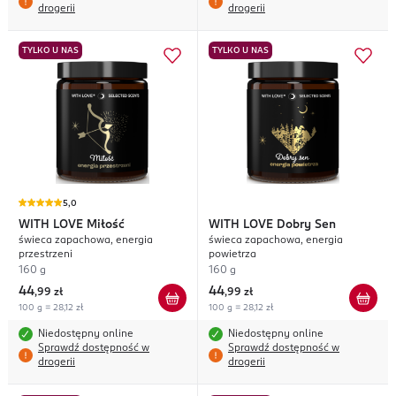
drogerii
drogerii
TYLKO U NAS
TYLKO U NAS
5,0
WITH LOVE
Miłość
WITH LOVE
Dobry Sen
świeca zapachowa, energia
świeca zapachowa, energia
przestrzeni
powietrza
160 g
160 g
44
44
,
99 zł
,
99 zł
100 g = 28,12 zł
100 g = 28,12 zł
Niedostępny online
Niedostępny online
Sprawdź dostępność w
Sprawdź dostępność w
drogerii
drogerii