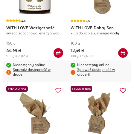
4,5
5,0
WITH LOVE
Wdzięczność
WITH LOVE
Dobry Sen
świeca zapachowa, energia wody
kula do kąpieli, energia wody
160 g
100 g
44
12
,
99 zł
,
49 zł
100 g = 28,12 zł
100 g = 12,49 zł
Niedostępny online
Niedostępny online
Sprawdź dostępność w
Sprawdź dostępność w
drogerii
drogerii
TYLKO U NAS
TYLKO U NAS