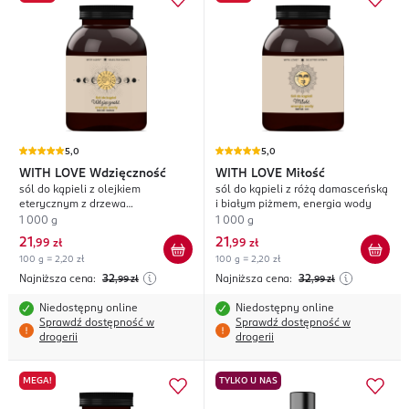
5,0
5,0
WITH LOVE
Wdzięczność
WITH LOVE
Miłość
sól do kąpieli z olejkiem
sól do kąpieli z różą damasceńską
eterycznym z drzewa
i białym piżmem, energia wody
sandałowego i paczuli, energia
1 000 g
1 000 g
wody
21
21
,
99 zł
,
99 zł
100 g = 2,20 zł
100 g = 2,20 zł
Najniższa cena:
32
Najniższa cena:
32
,99
zł
,99
zł
Niedostępny online
Niedostępny online
Sprawdź dostępność w
Sprawdź dostępność w
drogerii
drogerii
MEGA!
TYLKO U NAS