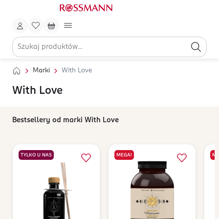
Marki
With Love
With Love
Bestsellery od marki With Love
TYLKO U NAS
MEGA!
ME