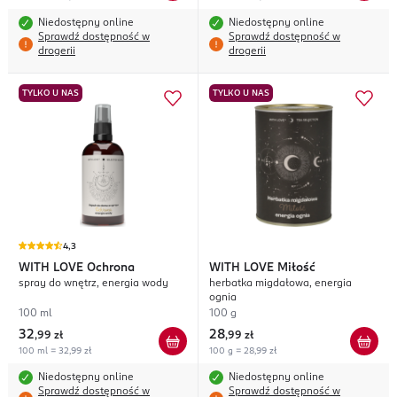
Niedostępny online
Niedostępny online
Sprawdź dostępność w
Sprawdź dostępność w
drogerii
drogerii
TYLKO U NAS
TYLKO U NAS
4,3
WITH LOVE
Ochrona
WITH LOVE
Miłość
spray do wnętrz, energia wody
herbatka migdałowa, energia
ognia
100 ml
100 g
32
28
,
99 zł
,
99 zł
100 ml = 32,99 zł
100 g = 28,99 zł
Niedostępny online
Niedostępny online
Sprawdź dostępność w
Sprawdź dostępność w