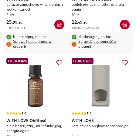
dyfuzor zapachowy w kamieniach
olejek eteryczny roller, energia
wulkanicznych
ognia
3 szt.
10 ml
25
22
,
99 zł
,
49 zł
1 szt. = 8,66 zł
100 ml = 224,90 zł
Niedostępny online
Niedostępny online
Sprawdź dostępność w
Sprawdź dostępność w
drogerii
drogerii
TYLKO U NAS
TYLKO U NAS
5,0
5,0
WITH LOVE
Obfitość
WITH LOVE
olejek eteryczny, multifunkcyjny,
kominek do olejków zapachowych
energia ognia