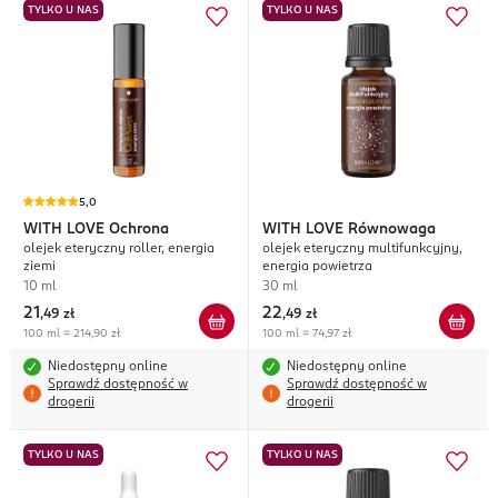
TYLKO U NAS
TYLKO U NAS
5,0
WITH LOVE
Ochrona
WITH LOVE
Równowaga
olejek eteryczny roller, energia
olejek eteryczny multifunkcyjny,
ziemi
energia powietrza
10 ml
30 ml
21
22
,
49 zł
,
49 zł
100 ml = 214,90 zł
100 ml = 74,97 zł
Niedostępny online
Niedostępny online
Sprawdź dostępność w
Sprawdź dostępność w
drogerii
drogerii
TYLKO U NAS
TYLKO U NAS