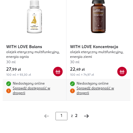
WITH LOVE
Balans
WITH LOVE
Koncentracja
olejek eteryczny multifunkcyjny,
olejek eteryczny multifunkcyjny,
energia ognia
energia ziemi
30 ml
30 ml
27
22
,
99 zł
,
49 zł
100 ml = 93,30 zł
100 ml = 74,97 zł
Niedostępny online
Niedostępny online
Sprawdź dostępność w
Sprawdź dostępność w
drogerii
drogerii
z
2