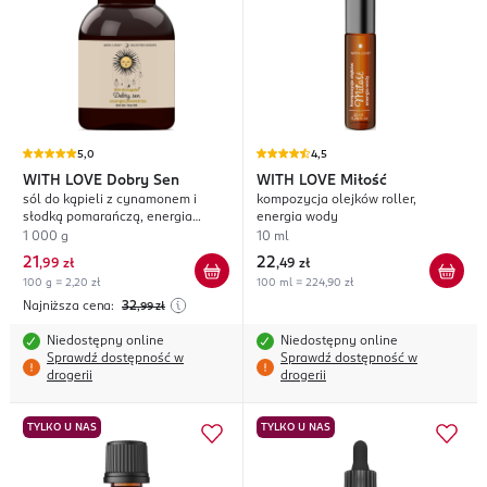
5,0
4,5
WITH LOVE
Dobry Sen
WITH LOVE
Miłość
sól do kąpieli z cynamonem i
kompozycja olejków roller,
słodką pomarańczą, energia
energia wody
powietrza
1 000 g
10 ml
21
22
,
99 zł
,
49 zł
100 g = 2,20 zł
100 ml = 224,90 zł
Najniższa cena:
32
,99
zł
Niedostępny online
Niedostępny online
Sprawdź dostępność w
Sprawdź dostępność w
drogerii
drogerii
TYLKO U NAS
TYLKO U NAS