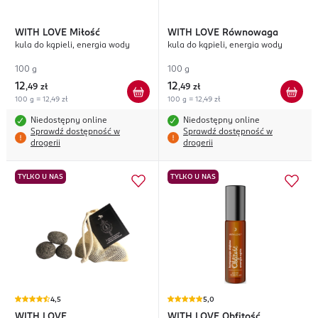
WITH LOVE
Miłość
WITH LOVE
Równowaga
kula do kąpieli, energia wody
kula do kąpieli, energia wody
100 g
100 g
12
12
,
49 zł
,
49 zł
100 g = 12,49 zł
100 g = 12,49 zł
Niedostępny online
Niedostępny online
Sprawdź dostępność w
Sprawdź dostępność w
drogerii
drogerii
TYLKO U NAS
TYLKO U NAS
4,5
5,0
WITH LOVE
WITH LOVE
Obfitość