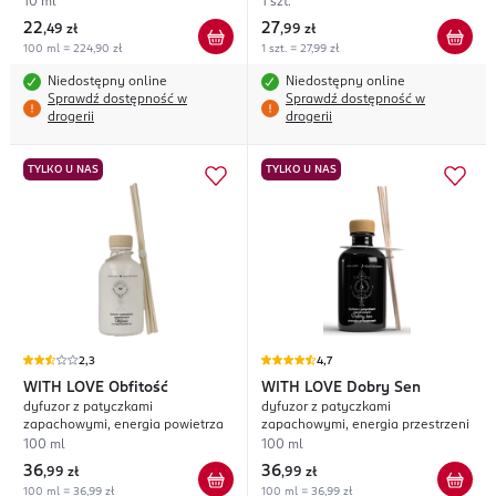
10 ml
1 szt.
22
27
,
49 zł
,
99 zł
100 ml = 224,90 zł
1 szt. = 27,99 zł
Niedostępny online
Niedostępny online
Sprawdź dostępność w
Sprawdź dostępność w
drogerii
drogerii
TYLKO U NAS
TYLKO U NAS
2,3
4,7
WITH LOVE
Obfitość
WITH LOVE
Dobry Sen
dyfuzor z patyczkami
dyfuzor z patyczkami
zapachowymi, energia powietrza
zapachowymi, energia przestrzeni
100 ml
100 ml
36
36
,
99 zł
,
99 zł
100 ml = 36,99 zł
100 ml = 36,99 zł