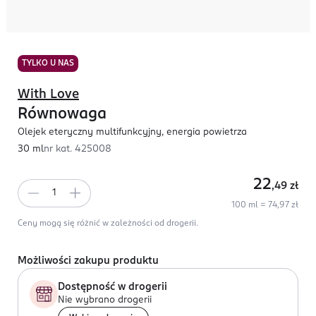
TYLKO U NAS
With Love
Równowaga
Olejek eteryczny multifunkcyjny, energia powietrza
30 ml
nr kat.
425008
22
,49
zł
100 ml = 74,97 zł
Ceny mogą się różnić w zależności od drogerii.
Możliwości zakupu produktu
Dostępność w drogerii
Nie wybrano drogerii