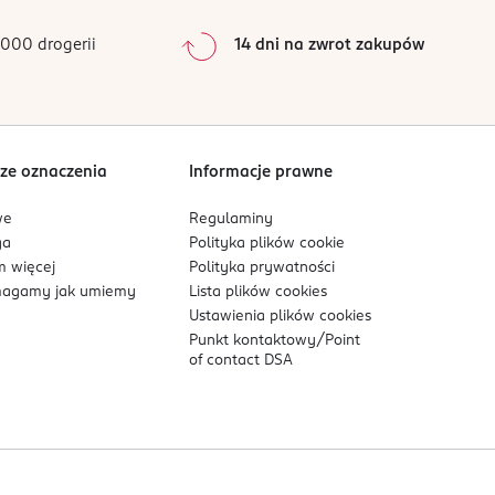
0
%
0
%
000 drogerii
14 dni na zwrot zakupów
0
%
Sortowanie wg
data: od najnowszej
ze oznaczenia
Informacje prawne
we
Regulaminy
ga
Polityka plików
cookie
 więcej
Polityka prywatności
agamy jak umiemy
Lista plików
cookies
Ustawienia plików
cookies
Punkt kontaktowy/
Point
of contact DSA