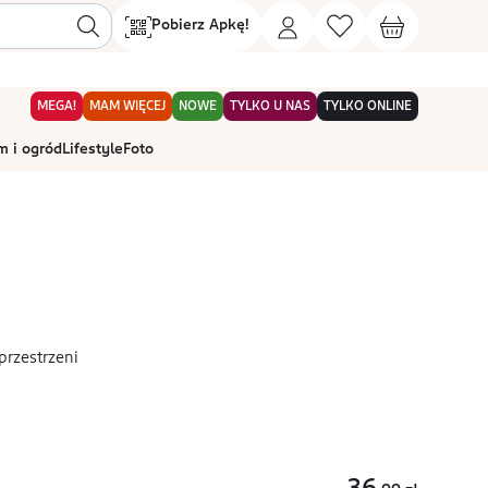
Pobierz Apkę!
MEGA!
MAM WIĘCEJ
NOWE
TYLKO U NAS
TYLKO ONLINE
 i ogród
Lifestyle
Foto
rzestrzeni