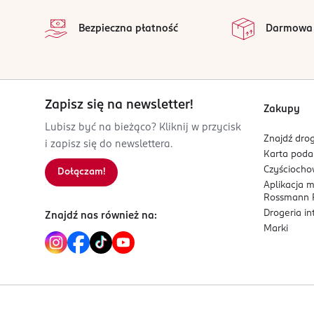
na
Kod EAN
Wszystkie op
Bezpieczna płatność
Darmowa
5 905101 540811
Zapisz się na newsletter!
Zakupy
Lubisz być na bieżąco? Kliknij w przycisk
Znajdź drog
i zapisz się do newslettera.
Karta pod
Czyścioch
Dołączam!
Aplikacja 
Rossmann P
Drogeria i
Znajdź nas również na:
Marki