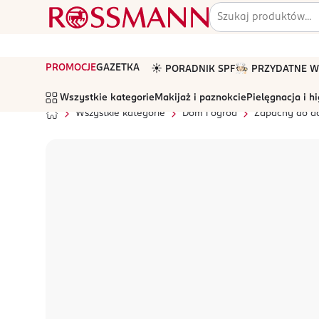
PROMOCJE
GAZETKA
☀️ PORADNIK SPF
🧑🏻‍🍳 PRZYDATNE
Wszystkie kategorie
Makijaż i paznokcie
Pielęgnacja i h
Wszystkie kategorie
Dom i ogród
Zapachy do 