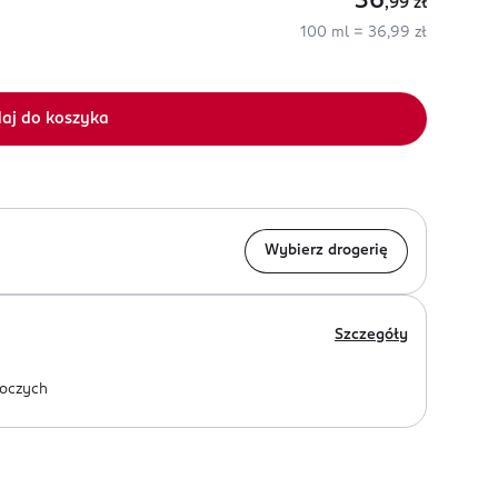
36
,99
zł
100 ml = 36,99 zł
aj do koszyka
Wybierz drogerię
Szczegóły
oczych