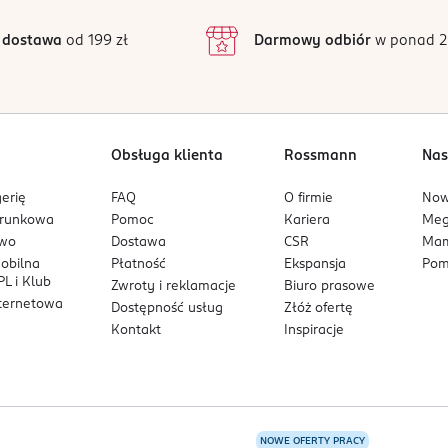
3
3 opinii
 podstawie
inie są zweryfikowane zakupem.
2
 dostawa
od 199 zł
Darmowy odbiór
w ponad 2
1
Obsługa klienta
Rossmann
Nas
erię
FAQ
O firmie
No
arunkowa
Pomoc
Kariera
Me
owo
Dostawa
CSR
Mam
mobilna
Płatność
Ekspansja
Pom
L i Klub
Zwroty i reklamacje
Biuro prasowe
nternetowa
Dostępność usług
Złóż ofertę
Kontakt
Inspiracje
NOWE OFERTY PRACY