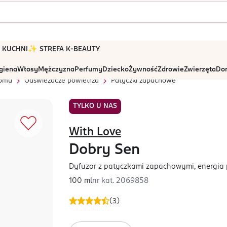
 W KUCHNI
✨ STREFA K-BEAUTY
igiena
Włosy
Mężczyzna
Perfumy
Dziecko
Żywność
Zdrowie
Zwierzęta
Dom
domu
Odświeżacze powietrza
Patyczki zapachowe
TYLKO U NAS
With Love
Dobry Sen
Dyfuzor z patyczkami zapachowymi, energia p
100 ml
nr kat.
2069858
(
3
)