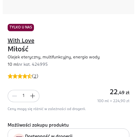
TYLKO U NAS
With Love
Miłość
Olejek eteryczny, multifunkcyjny, energia wody
10 ml
nr kat.
424995
(
2
)
22
,49
zł
100 ml = 224,90 zł
Ceny mogą się różnić w zależności od drogerii.
Możliwości zakupu produktu
Dostępność w drogerii