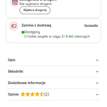
Nie wybrano drogerii
Wybierz drogerię
Zamów z dostawą
Szczegóły
Dostępny
U Ciebie zwykle w ciągu
2-3 dni
roboczych
Opis
Składniki
Najważniejsze cechy produktu:
Dodatkowe informacje
● Szyprowo-owocowa kompozycja budująca
Linalol; Octan linalilu; Hydroksycytronellal; 1-(2,6,6-
atmosferę subtelności i harmonii w domu.
trimetylo-3-cykloheksen-1-ylo)-2-buten-1-on.
Opinie
(
2
)
PRZYGOTOWANIE I STOSOWANIE
● Możliwość łączenia z innymi zapachami (Mix &
Match) w celu stworzenia unikalnego,
Nanieś 3-5 kropel olejku na kamienie wulkaniczne,
spersonalizowanego aromatu.