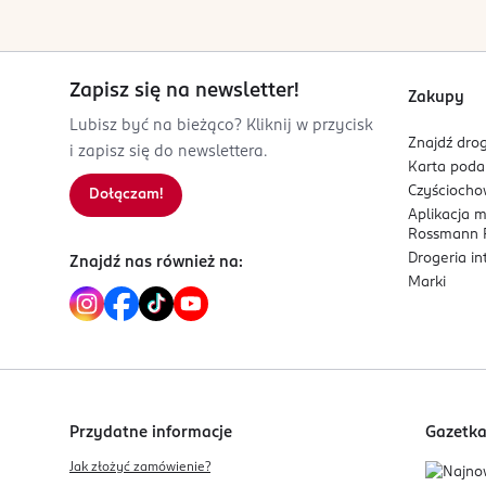
Kod EAN
5 903900 966597
Zapisz się na newsletter!
Zakupy
Lubisz być na bieżąco? Kliknij w przycisk
Znajdź drog
i zapisz się do newslettera.
Karta pod
Czyścioch
Dołączam!
Aplikacja 
Rossmann P
Drogeria i
Znajdź nas również na:
Marki
Przydatne informacje
Gazetk
Jak złożyć zamówienie?