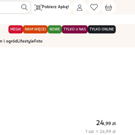
Pobierz Apkę!
MEGA!
MAM WIĘCEJ
NOWE
TYLKO U NAS
TYLKO ONLINE
 i ogród
Lifestyle
Foto
24
,99
zł
1 szt. = 24,99 zł