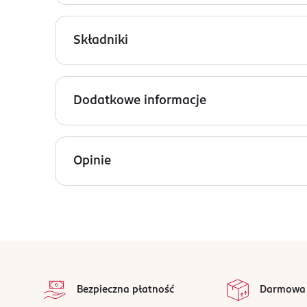
Pisak ze stemplem FaceBoom Make-Up nr 01 Black
charakteru.
Składniki
Ingredients: Aqua (Water), Acrylates Copolymer, P
Caprylyl Glycol, Ethylhexyl Glycerin, Ci 77499.
Dodatkowe informacje
PRZYGOTOWANIE I STOSOWANIE
Wybierz odpowiednią końcówkę i mocno dociśnij d
Opinie
OSOBA/PODMIOT ODPOWIEDZIALNY
Bielenda Group S.A
Fabryczna 20
31-553
Kraków
stopka
reklamacje@bielenda.pl
122619906
Bezpieczna płatność
Darmowa
PL-Polska