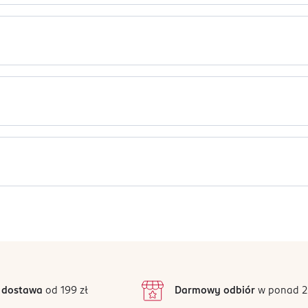
. Posiada dwie stemplujące końcówki w kształcie emotki i serdu
vp, Propylene Glycol, Glyceryl Stearate, Peg-100 Stearate, Ceteary
o skóry. Najlepiej odbijać stempel na suchej powierzchni twarzy
Jak działają opinie?
Ten produkt nie ma jeszcze opinii.
 dostawa
od 199 zł
Darmowy odbiór
w ponad 2