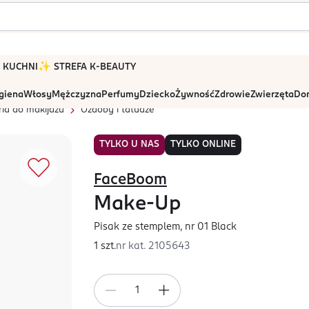
 W KUCHNI
✨ STREFA K-BEAUTY
igiena
Włosy
Mężczyzna
Perfumy
Dziecko
Żywność
Zdrowie
Zwierzęta
Dom
ia do makijażu
Ozdoby i tatuaże
TYLKO U NAS
TYLKO ONLINE
FaceBoom
Make-Up
Pisak ze stemplem, nr 01 Black
1 szt.
nr kat.
2105643