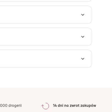
szka. Pozwala nadać makijażowi niecodziennego
l Alcohol, Alcohol Denat., Phenoxyethanol,
.
000 drogerii
14 dni na zwrot zakupów