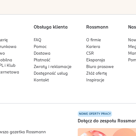
Obsługa klienta
Rossmann
Nas
erię
FAQ
O firmie
No
arunkowa
Pomoc
Kariera
Me
owo
Dostawa
CSR
Mam
mobilna
Płatność
Ekspansja
Pom
L i Klub
Zwroty i reklamacje
Biuro prasowe
nternetowa
Dostępność usług
Złóż ofertę
Kontakt
Inspiracje
NOWE OFERTY PRACY
a
Dołącz do zespołu Rossma