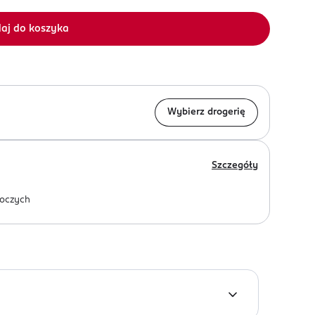
aj do koszyka
Wybierz drogerię
Szczegóły
oczych