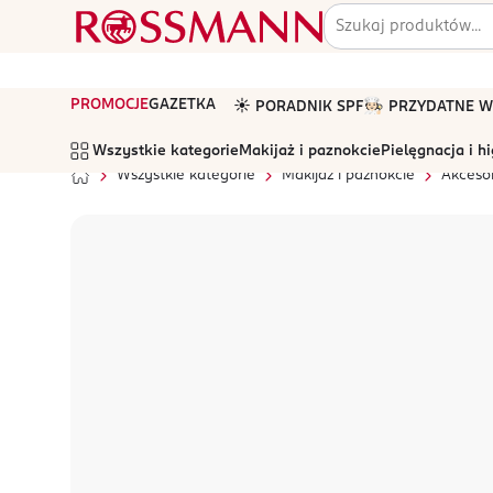
PROMOCJE
GAZETKA
☀️ PORADNIK SPF
🧑🏻‍🍳 PRZYDATNE
Wszystkie kategorie
Makijaż i paznokcie
Pielęgnacja i h
Wszystkie kategorie
Makijaż i paznokcie
Akcesor