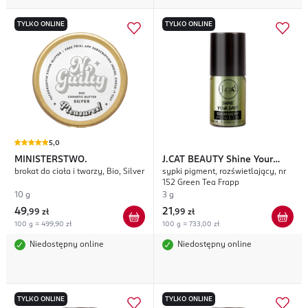
TYLKO ONLINE
TYLKO ONLINE
5,0
MINISTERSTWO.
J.CAT BEAUTY
Shine Your
brokat do ciała i twarzy, Bio, Silver
sypki pigment, rozświetlający, nr
Day!
152 Green Tea Frapp
10 g
3 g
49
21
,
99 zł
,
99 zł
100 g = 499,90 zł
100 g = 733,00 zł
Niedostępny online
Niedostępny online
TYLKO ONLINE
TYLKO ONLINE