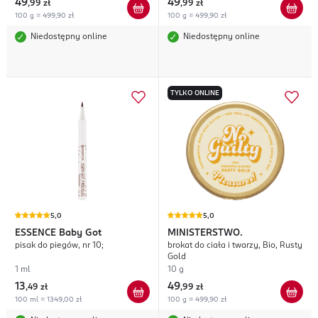
49
49
,
99 zł
,
99 zł
100 g = 499,90 zł
100 g = 499,90 zł
Niedostępny online
Niedostępny online
TYLKO ONLINE
5,0
5,0
ESSENCE
Baby Got
MINISTERSTWO.
pisak do piegów, nr 10;
brokat do ciała i twarzy, Bio, Rusty
Gold
1 ml
10 g
13
49
,
49 zł
,
99 zł
100 ml = 1349,00 zł
100 g = 499,90 zł