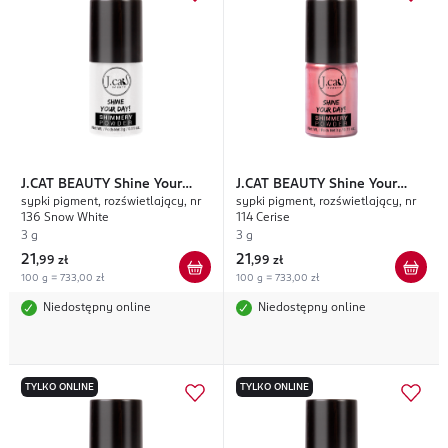
J.CAT BEAUTY
Shine Your
J.CAT BEAUTY
Shine Your
sypki pigment, rozświetlający, nr
sypki pigment, rozświetlający, nr
Day!
Day!
136 Snow White
114 Cerise
3 g
3 g
21
21
,
99 zł
,
99 zł
100 g = 733,00 zł
100 g = 733,00 zł
Niedostępny online
Niedostępny online
TYLKO ONLINE
TYLKO ONLINE