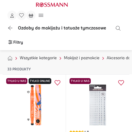
Ozdoby do makijażu i tatuaże tymczasowe
Filtry
Wszystkie kategorie
Makijaż i paznokcie
Akcesoria do
33
PRODUKTY
TYLKO U NAS
TYLKO ONLINE
TYLKO U NAS