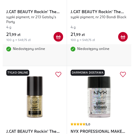
J.CAT BEAUTY
Rockin' The
J.CAT BEAUTY
Rockin' The
sypki pigment, nr 213 Gatsby's
sypki pigment, nr 210 Bondi Black
Night!
Night!
Party
4 g
4 g
21
21
,
99 zł
,
99 zł
100 g = 549,75 zł
100 g = 549,75 zł
Niedostępny online
Niedostępny online
TYLKO ONLINE
DARMOWA DOSTAWA
5,0
J.CAT BEAUTY
Rockin' The
NYX PROFESSIONAL MAKEUP