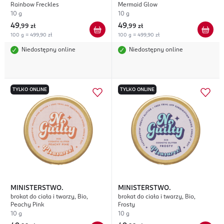
Rainbow Freckles
Mermaid Glow
10 g
10 g
49
49
,
99 zł
,
99 zł
100 g = 499,90 zł
100 g = 499,90 zł
Niedostępny online
Niedostępny online
TYLKO ONLINE
TYLKO ONLINE
MINISTERSTWO.
MINISTERSTWO.
brokat do ciała i twarzy, Bio,
brokat do ciała i twarzy, Bio,
Peachy Pink
Frosty
10 g
10 g