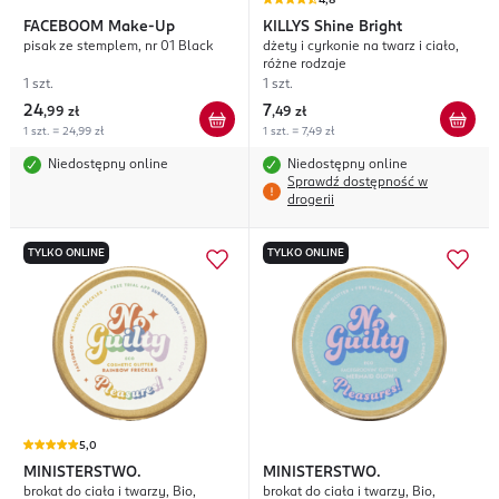
4,8
FACEBOOM
Make-Up
KILLYS
Shine Bright
pisak ze stemplem, nr 01 Black
dżety i cyrkonie na twarz i ciało,
różne rodzaje
1 szt.
1 szt.
24
7
,
99 zł
,
49 zł
1 szt. = 24,99 zł
1 szt. = 7,49 zł
Niedostępny online
Niedostępny online
Sprawdź dostępność w
drogerii
TYLKO ONLINE
TYLKO ONLINE
5,0
MINISTERSTWO.
MINISTERSTWO.
brokat do ciała i twarzy, Bio,
brokat do ciała i twarzy, Bio,