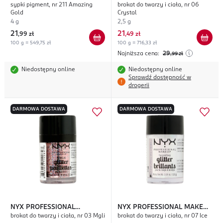
sypki pigment, nr 211 Amazing
brokat do twarzy i ciała, nr 06
Night!
Glitter Brillants
Gold
Crystal
4 g
2,5 g
21
21
,
99 zł
,
49 zł
100 g = 549,75 zł
100 g = 716,33 zł
Najniższa cena:
29
,99
zł
Niedostępny online
Niedostępny online
Sprawdź dostępność w
drogerii
DARMOWA DOSTAWA
DARMOWA DOSTAWA
NYX PROFESSIONAL
NYX PROFESSIONAL MAKEUP
brokat do twarzy i ciała, nr 03 Mgli
brokat do twarzy i ciała, nr 07 Ice
MAKEUP
Glitter Pailettes
Glitter Brillants