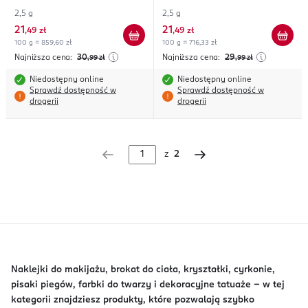
2,5 g
2,5 g
21
21
,
49 zł
,
49 zł
100 g = 859,60 zł
100 g = 716,33 zł
Najniższa cena:
30
Najniższa cena:
29
,99
zł
,99
zł
Niedostępny online
Niedostępny online
Sprawdź dostępność w
Sprawdź dostępność w
drogerii
drogerii
z
2
Naklejki do makijażu, brokat do ciała, kryształki, cyrkonie,
pisaki piegów, farbki do twarzy i dekoracyjne tatuaże - w tej
kategorii znajdziesz produkty, które pozwalają szybko