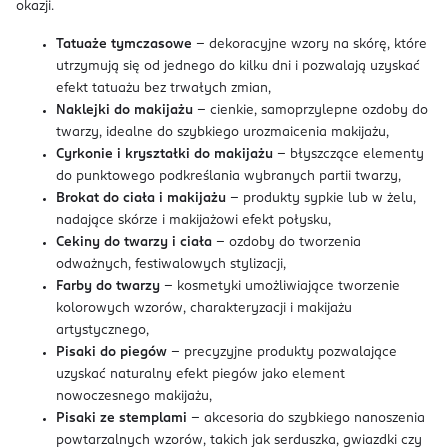
okazji.
Tatuaże tymczasowe
– dekoracyjne wzory na skórę, które
utrzymują się od jednego do kilku dni i pozwalają uzyskać
efekt tatuażu bez trwałych zmian,
Naklejki do makijażu
– cienkie, samoprzylepne ozdoby do
twarzy, idealne do szybkiego urozmaicenia makijażu,
Cyrkonie i kryształki do makijażu
– błyszczące elementy
do punktowego podkreślania wybranych partii twarzy,
Brokat do ciała i makijażu
– produkty sypkie lub w żelu,
nadające skórze i makijażowi efekt połysku,
Cekiny do twarzy i ciała
– ozdoby do tworzenia
odważnych, festiwalowych stylizacji,
Farby do twarzy
– kosmetyki umożliwiające tworzenie
kolorowych wzorów, charakteryzacji i makijażu
artystycznego,
Pisaki do piegów
– precyzyjne produkty pozwalające
uzyskać naturalny efekt piegów jako element
nowoczesnego makijażu,
Pisaki ze stemplami
– akcesoria do szybkiego nanoszenia
powtarzalnych wzorów, takich jak serduszka, gwiazdki czy