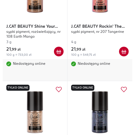
J.CAT BEAUTY
Shine Your
J.CAT BEAUTY
Rockin' The
sypki pigment, rozświetlający, nr
sypki pigment, nr 207 Tangerine
Day!
Night!
108 Earth Mango
3 g
4 g
21
21
,
99 zł
,
99 zł
100 g = 733,00 zł
100 g = 549,75 zł
Niedostępny online
Niedostępny online
TYLKO ONLINE
TYLKO ONLINE