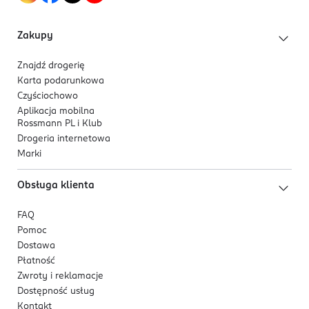
Dla osób, które lubią błysk, chcą wyróżnić się z tłumu i
wnieść odrobinę radości w codzienność. Odpowiednie
Zakupy
na festiwale, imprezy, ale też do pracy, sklepu czy na
spacer.
Znajdź drogerię
Karta podarunkowa
Czyściochowo
Aplikacja mobilna
Rossmann PL i Klub
Drogeria internetowa
Marki
Obsługa klienta
FAQ
Pomoc
Dostawa
Płatność
Zwroty i reklamacje
Dostępność usług
Kontakt