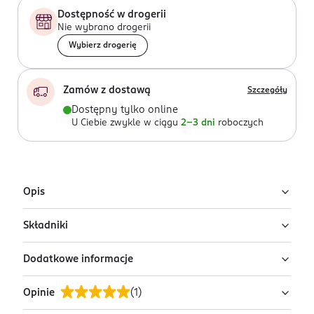
Dostępność w drogerii
Nie wybrano drogerii
Wybierz drogerię
Zamów z dostawą
Szczegóły
Dostępny tylko online
U Ciebie zwykle w ciągu
2-3 dni
roboczych
Opis
Składniki
Brokatowe piegi Ministerstwo. w odcieniu
Silver
Dodatkowe informacje
Biodegradowalna pochodna celulozy, gliceryna
Brokatowe piegi Ministerstwo. to dodatek do
roślinna, woda, szelak, mix mik kosmetycznych -
makijażu, który nadaje skórze efekt rozświetlenia,
Opinie
(
1
)
syntetycznych i mineralnych.
PRZYGOTOWANIE I STOSOWANIE
podkreślając wyjątkowy charakter stylizacji.
Posmaruj skórę kremem, olejkiem, balsamem do ust lub