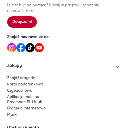
Clichy
77491, 77492, 77499), Carmine (CI 75470), Chromium
Lubisz być na bieżąco? Kliknij w przycisk i zapisz się
serwis.konsumencki@loreal.com
do newslettera.
Oxide Green (CI 77288), Ultramarines (CI 77007), Ferric
226760100
Ferrocyanide (CI 77510), Blue 1 Lake (CI 42090), Yellow
FR-Francja
Dołączam!
5 Lake (CI 19140).
Kod EAN
Znajdź nas również na:
0 800897 846794
Zakupy
Znajdź drogerię
Karta podarunkowa
Czyściochowo
Aplikacja mobilna
Rossmann PL i Klub
Drogeria internetowa
Marki
Obsługa klienta