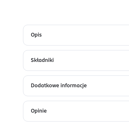
Opis
Poczuj się wspaniale i oszałamiająco, dzięki nasz
Składniki
Polyethylene Terephthalate, Acrylates Copolymer.
Dodatkowe informacje
OSTRZEŻENIA DOTYCZĄCE BEZPIECZEŃSTWA
Nie są wymagane żadne specjalne środki ostrożn
Opinie
PRODUCENT/PODMIOT ODPOWIEDZIALNY
NYX PROFESSIONAL MAKEUP