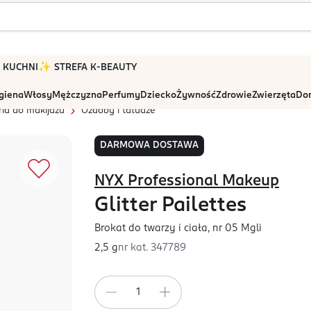
 W KUCHNI
✨ STREFA K-BEAUTY
igiena
Włosy
Mężczyzna
Perfumy
Dziecko
Żywność
Zdrowie
Zwierzęta
Dom
ia do makijażu
Ozdoby i tatuaże
DARMOWA DOSTAWA
NYX Professional Makeup
Glitter Pailettes
Brokat do twarzy i ciała, nr 05 Mgli
2,5 g
nr kat.
347789