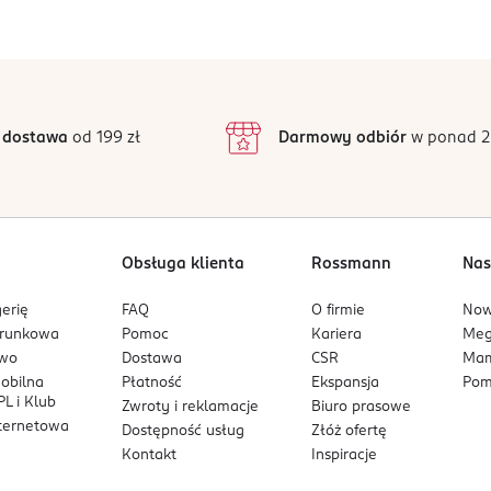
Jak działają opinie?
Ten produkt nie ma jeszcze opinii.
 dostawa
od 199 zł
Darmowy odbiór
w ponad 2
Obsługa klienta
Rossmann
Nas
erię
FAQ
O firmie
No
arunkowa
Pomoc
Kariera
Me
owo
Dostawa
CSR
Mam
mobilna
Płatność
Ekspansja
Pom
L i Klub
Zwroty i reklamacje
Biuro prasowe
nternetowa
Dostępność usług
Złóż ofertę
Kontakt
Inspiracje