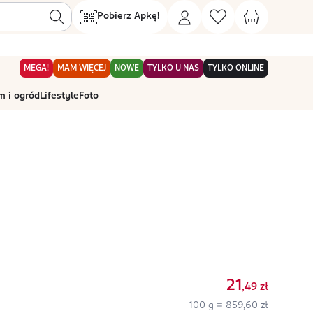
Pobierz Apkę!
MEGA!
MAM WIĘCEJ
NOWE
TYLKO U NAS
TYLKO ONLINE
 i ogród
Lifestyle
Foto
21
,49
zł
100 g = 859,60 zł