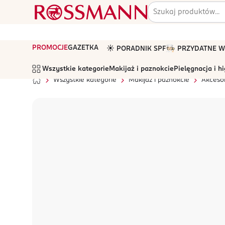
PROMOCJE
GAZETKA
☀️ PORADNIK SPF
🧑🏻‍🍳 PRZYDATNE
Wszystkie kategorie
Makijaż i paznokcie
Pielęgnacja i h
Wszystkie kategorie
Makijaż i paznokcie
Akcesor