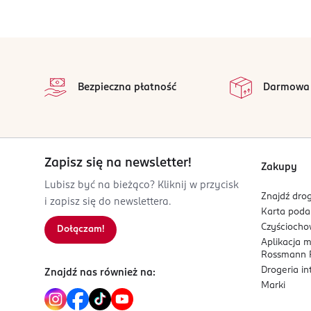
rue Martre 41
92110
Clichy
stopka
serwis.konsumencki@loreal.com
226760100
Bezpieczna płatność
Darmowa
FR-Francja
Kod EAN
0 800897 140861
Zapisz się na newsletter!
Zakupy
Lubisz być na bieżąco? Kliknij w przycisk
Znajdź drog
i zapisz się do newslettera.
Karta pod
Czyścioch
Dołączam!
Aplikacja 
Rossmann P
Drogeria i
Znajdź nas również na:
Marki