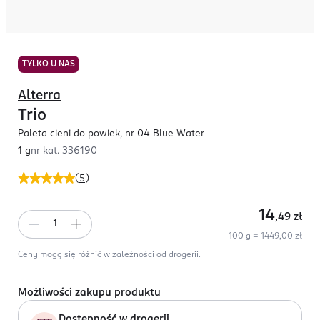
TYLKO U NAS
Alterra
Trio
Paleta cieni do powiek, nr 04 Blue Water
1 g
nr kat.
336190
(
5
)
14
,49
zł
100 g = 1449,00 zł
Ceny mogą się różnić w zależności od drogerii.
Możliwości zakupu produktu
Dostępność w drogerii