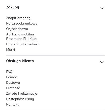
50 chusteczek w opakowaniu,
Zakupy
produkt wegański.
Znajdź drogerię
Składniki aktywne
Karta podarunkowa
ekstrakt z aloesu,
Czyściochowo
alantoina,
Aplikacja mobilna
Rossmann PL i Klub
wyciąg z rumianku,
Drogeria internetowa
wyciąg z oczaru wirginijskiego.
Marki
*Tkanina testowana zgodnie z normami DIN EN ISO
Obsługa klienta
13432 i DIN EN ISO 14851.
FAQ
Pomoc
Dostawa
Płatność
Zwroty i reklamacje
Dostępność usług
Kontakt