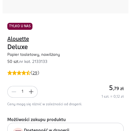
TYLKO U NAS
Alouette
Deluxe
Papier toaletowy, nawilżany
50 szt.
nr kat.
2133133
(
29
)
5
,79
zł
1 szt. = 0,12 zł
Ceny mogą się różnić w zależności od drogerii.
Możliwości zakupu produktu
Dostępność w drogerii