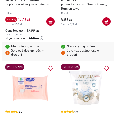
ALOUETTE
Premium
ALOUETTE
papier toaletowy, 4-warstwowy
papier toaletowy, 3-warstwowy,
Rumiankowy
10 szt.
8 szt.
15
8
Z APKĄ
,
49 zł
,
99 zł
1 szt. = 1,55 zł
1 szt. = 1,12 zł
17
Cena bez apki:
,99
zł
1 szt. = 1,80 zł
Najniższa cena:
17
,99
zł
Niedostępny online
Niedostępny online
Sprawdź dostępność w
Sprawdź dostępność w
drogerii
drogerii
TYLKO U NAS
TYLKO U NAS
4,8
4,9