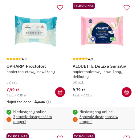
TYLKO U NAS
4,9
4,9
OPHARM
Proctofort
ALOUETTE
Deluxe Sensitiv
papier toaletowy, nawilżany
papier toaletowy, nawilżany,
delikatny
52 szt.
50 szt.
7
5
,
99 zł
,
79 zł
1 szt. = 0,15 zł
1 szt. = 0,12 zł
Najniższa cena:
8
,99
zł
Niedostępny online
Niedostępny online
Sprawdź dostępność w
Sprawdź dostępność w
drogerii
drogerii
TYLKO U NAS
TYLKO U NAS