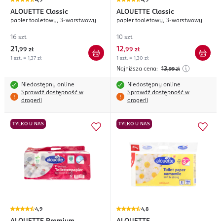
4,9
4,9
ALOUETTE
Classic
ALOUETTE
Classic
papier toaletowy, 3-warstwowy
papier toaletowy, 3-warstwowy
16 szt.
10 szt.
21
12
,
99 zł
,
99 zł
1 szt. = 1,37 zł
1 szt. = 1,30 zł
Najniższa cena:
13
,99
zł
Niedostępny online
Niedostępny online
Sprawdź dostępność w
Sprawdź dostępność w
drogerii
drogerii
TYLKO U NAS
TYLKO U NAS
4,9
4,8