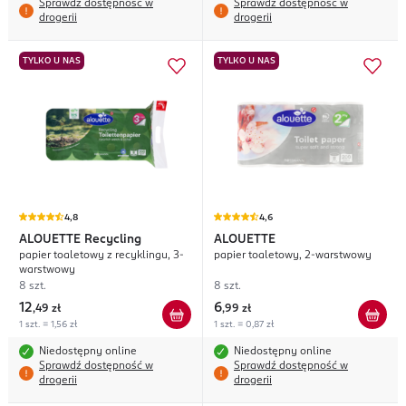
Sprawdź dostępność w
Sprawdź dostępność w
drogerii
drogerii
TYLKO U NAS
TYLKO U NAS
4,8
4,6
ALOUETTE
Recycling
ALOUETTE
papier toaletowy z recyklingu, 3-
papier toaletowy, 2-warstwowy
warstwowy
8 szt.
8 szt.
12
6
,
49 zł
,
99 zł
1 szt. = 1,56 zł
1 szt. = 0,87 zł
Niedostępny online
Niedostępny online
Sprawdź dostępność w
Sprawdź dostępność w
drogerii
drogerii