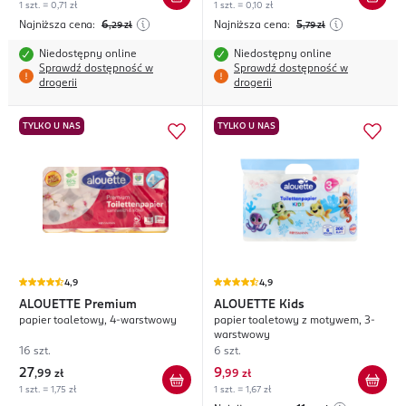
1 szt. = 0,71 zł
1 szt. = 0,10 zł
Najniższa cena:
6
Najniższa cena:
5
,29
zł
,79
zł
Niedostępny online
Niedostępny online
Sprawdź dostępność w
Sprawdź dostępność w
drogerii
drogerii
TYLKO U NAS
TYLKO U NAS
4,9
4,9
ALOUETTE
Premium
ALOUETTE
Kids
papier toaletowy, 4-warstwowy
papier toaletowy z motywem, 3-
warstwowy
16 szt.
6 szt.
27
9
,
99 zł
,
99 zł
1 szt. = 1,75 zł
1 szt. = 1,67 zł