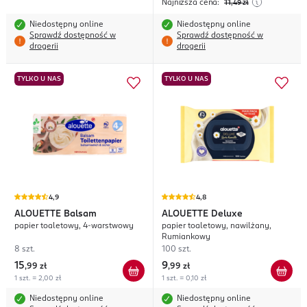
Najniższa cena:
11
,49
zł
Niedostępny online
Niedostępny online
Sprawdź dostępność w
Sprawdź dostępność w
drogerii
drogerii
TYLKO U NAS
TYLKO U NAS
4,9
4,8
ALOUETTE
Balsam
ALOUETTE
Deluxe
papier toaletowy, 4-warstwowy
papier toaletowy, nawilżany,
Rumiankowy
8 szt.
100 szt.
15
9
,
99 zł
,
99 zł
1 szt. = 2,00 zł
1 szt. = 0,10 zł
Niedostępny online
Niedostępny online