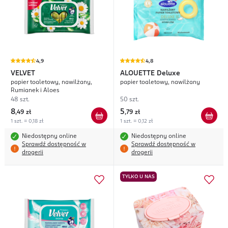
4,9
4,8
VELVET
ALOUETTE
Deluxe
papier toaletowy, nawilżany,
papier toaletowy, nawilżany
Rumianek i Aloes
48 szt.
50 szt.
8
5
,
49 zł
,
79 zł
1 szt. = 0,18 zł
1 szt. = 0,12 zł
Niedostępny online
Niedostępny online
Sprawdź dostępność w
Sprawdź dostępność w
drogerii
drogerii
TYLKO U NAS