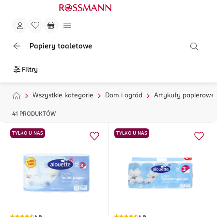
Papiery toaletowe
Filtry
Wszystkie kategorie
Dom i ogród
Artykuły papierowe
41
PRODUKTÓW
TYLKO U NAS
TYLKO U NAS