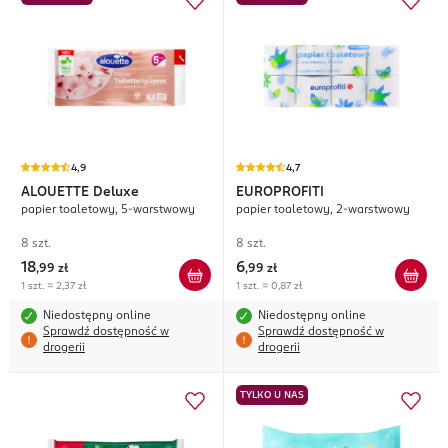
4,9
4,7
ALOUETTE
Deluxe
EUROPROFITI
papier toaletowy, 5-warstwowy
papier toaletowy, 2-warstwowy
8 szt.
8 szt.
18
6
,
99 zł
,
99 zł
1 szt. = 2,37 zł
1 szt. = 0,87 zł
Niedostępny online
Niedostępny online
Sprawdź dostępność w
Sprawdź dostępność w
drogerii
drogerii
TYLKO U NAS