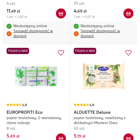
4 szt.
70 szt.
11
4
,
49 zł
,
69 zł
1 szt. = 2,87 zł
1 szt. = 0,07 zł
Niedostępny online
Niedostępny online
Sprawdź dostępność w
Sprawdź dostępność w
drogerii
drogerii
TYLKO U NAS
TYLKO U NAS
4,8
4,8
EUROPROFITI
Eco
ALOUETTE
Deluxe
papier toaletowy, 2-warstwowy,
papier toaletowy, nawilżany z
różne rodzaje
delikatnym Masłem Shea
8 szt.
50 szt.
5
5
,
69 zł
,
19 zł