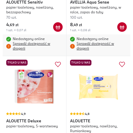
ALOUETTE
Sensitiv
AVELLIA
Aqua Sense
papier toaletowy, nawilżany,
papier toaletowy, nawilżany, w
bezzapachowy
rolce, zapas do tuby
70 szt.
100 szt.
4
8
,
69 zł
,
49 zł
1 szt. = 0,07 zł
1 szt. = 0,08 zł
Niedostępny online
Niedostępny online
Sprawdź dostępność w
Sprawdź dostępność w
drogerii
drogerii
TYLKO U NAS
TYLKO U NAS
4,9
4,8
ALOUETTE
Deluxe
ALOUETTE
papier toaletowy, 5-warstwowy
papier toaletowy, nawilżany,
Rumiankowy