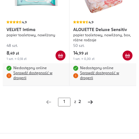
4,9
4,9
VELVET
Intima
ALOUETTE
Deluxe Sensitiv
papier toaletowy, nawilżany
papier toaletowy, nawilżany, box,
różne rodzaje
48 szt.
50 szt.
8
14
,
49 zł
,
99 zł
1 szt. = 0,18 zł
1 szt. = 0,30 zł
Niedostępny online
Niedostępny online
Sprawdź dostępność w
Sprawdź dostępność w
drogerii
drogerii
z
2