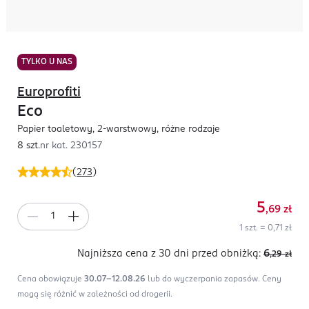
TYLKO U NAS
Europrofiti
Eco
Papier toaletowy, 2-warstwowy, różne rodzaje
8 szt.
nr kat.
230157
(
273
)
5
,69
zł
1 szt. = 0,71 zł
Najniższa cena z 30 dni
przed obniżką:
6
,29
zł
Cena obowiązuje
30.07-12.08.26
lub do wyczerpania zapasów.
Ceny
mogą się różnić w zależności od drogerii.