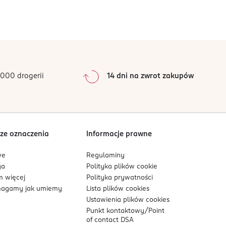
0
%
0
%
0
%
0
%
000 drogerii
14 dni na zwrot zakupów
0
%
Sortowanie wg
data: od najnowszej
ze oznaczenia
Informacje prawne
we
Regulaminy
ga
Polityka plików
cookie
 więcej
Polityka prywatności
agamy jak umiemy
Lista plików
cookies
Ustawienia plików
cookies
Punkt kontaktowy/
Point
of contact DSA