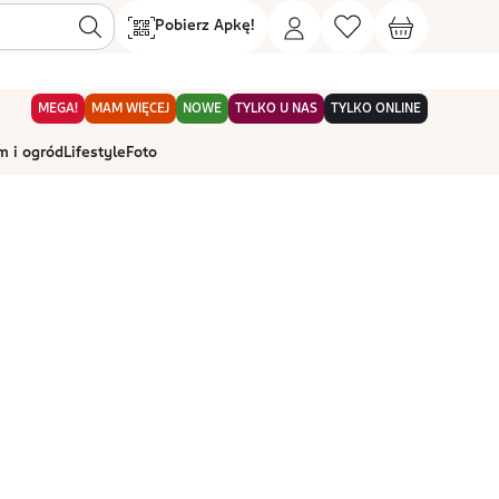
Pobierz Apkę!
MEGA!
MAM WIĘCEJ
NOWE
TYLKO U NAS
TYLKO ONLINE
 i ogród
Lifestyle
Foto