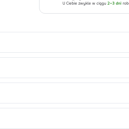
U Ciebie zwykle w ciągu
2-3 dni
rob
wiera 4 rolki, każda po 130 listków. Jest aksamitny i wytrzymał
ci. Niebezpieczeństwo uduszenia!