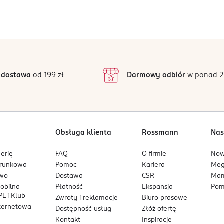
Jak działają opinie?
5
4,9
/5
4
3
353 opinii
podstawie
inie są zweryfikowane zakupem.
2
 dostawa
od 199 zł
Darmowy odbiór
w ponad 2
1
Obsługa klienta
Rossmann
Nas
erię
FAQ
O firmie
No
arunkowa
Pomoc
Kariera
Me
owo
Dostawa
CSR
Mam
mobilna
Płatność
Ekspansja
Pom
L i Klub
Zwroty i reklamacje
Biuro prasowe
nternetowa
Dostępność usług
Złóż ofertę
Kontakt
Inspiracje