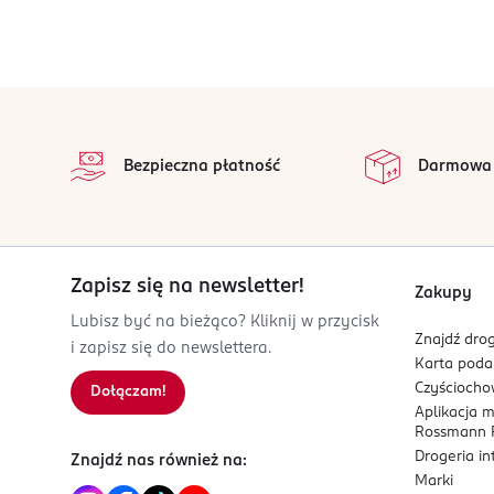
Dirk Rossmann GmbH
Isernhägener Straße 16
30938
Burgwedel
stopka
product@rossmann.info
na 
Wszystkie op
48426139700
Bezpieczna płatność
Darmowa
DE-Niemcy
Kod EAN
4 068134 106971
Zapisz się na newsletter!
Zakupy
Lubisz być na bieżąco? Kliknij w przycisk
Znajdź drog
i zapisz się do newslettera.
Karta pod
Czyścioch
Dołączam!
Aplikacja 
Rossmann P
Drogeria i
Znajdź nas również na:
Marki