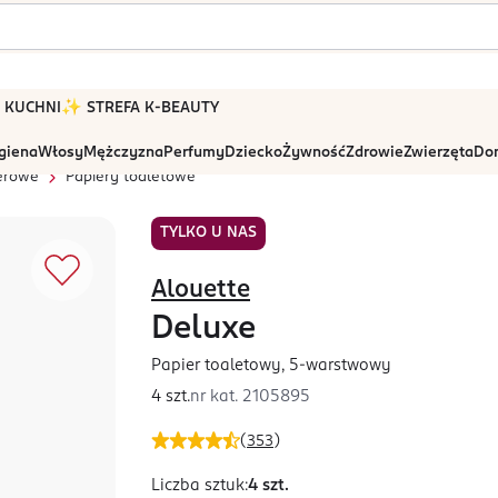
 W KUCHNI
✨ STREFA K-BEAUTY
igiena
Włosy
Mężczyzna
Perfumy
Dziecko
Żywność
Zdrowie
Zwierzęta
Dom
erowe
Papiery toaletowe
TYLKO U NAS
Alouette
Deluxe
Papier toaletowy, 5-warstwowy
4 szt.
nr kat.
2105895
(
353
)
Liczba sztuk
:
4 szt.