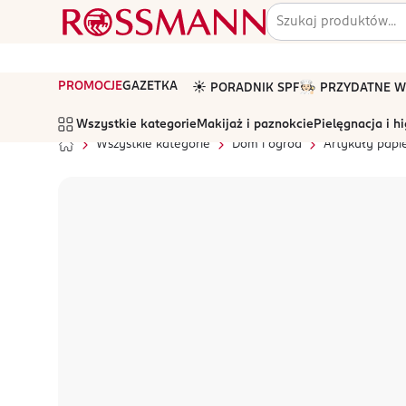
PROMOCJE
GAZETKA
☀️ PORADNIK SPF
🧑🏻‍🍳 PRZYDATNE
Wszystkie kategorie
Makijaż i paznokcie
Pielęgnacja i h
Wszystkie kategorie
Dom i ogród
Artykuły papi