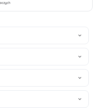
oczych
y. Został w 100% wykonany celulozy bielonej bez