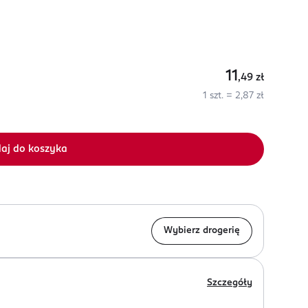
11
,49
zł
1 szt. = 2,87 zł
aj do koszyka
Wybierz drogerię
Szczegóły