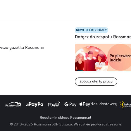
NOWE OFERTY PRACY
a
Dołącz do zespołu Rossma
Zobacz oferty pracy
Nasi dostawcy
Regulamin sklepu Rossmann.pl
© 2018-
2026
Rossmann SDP. Sp.z.o.o. Wszystkie prawa zastrzeżone