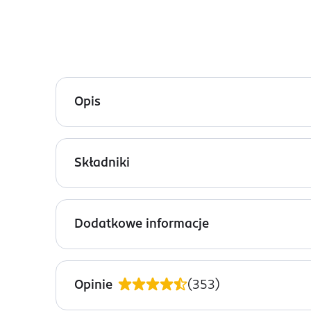
Opis
Papier toaletowy Alouette Deluxe 5-warstwowy. Za
użycia chloru.
Składniki
100% celuloza bielona bez użycia chloru.
Dodatkowe informacje
OSTRZEŻENIA DOTYCZĄCE BEZPIECZEŃSTWA
Opakowanie foliowe trzymać poza zasięgiem dzie
Opinie
(
353
)
PRODUCENT/PODMIOT ODPOWIEDZIALNY