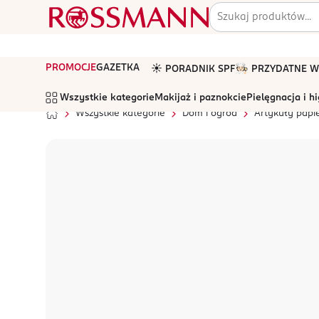
PROMOCJE
GAZETKA
☀️ PORADNIK SPF
🧑🏻‍🍳 PRZYDATNE
Wszystkie kategorie
Makijaż i paznokcie
Pielęgnacja i h
Wszystkie kategorie
Dom i ogród
Artykuły papi