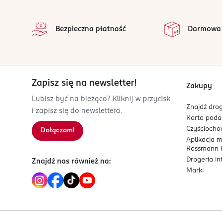
stopka
użyte konserwanty potwierdzone przez ECO
Mickiewicza 37/58
na 
przebadane dermatologicznie, hipoalergicz
Wszystkie op
01-625
Bezpieczna płatność
Darmowa
bez PEGów, parabenów, fenoksyetanolu i p
Warszawa
kwase mlekowy
cs@santissgroup.com
048227605509
Opakowanie:
PL-Polska
wykonane z monomateriałów / nadaje się d
Zapisz się na newsletter!
Zakupy
Kod EAN
Lubisz być na bieżąco? Kliknij w przycisk
5 903738 756773
Znajdź drog
i zapisz się do newslettera.
Karta pod
Czyścioch
Dołączam!
Aplikacja 
Rossmann P
Drogeria i
Znajdź nas również na:
Marki