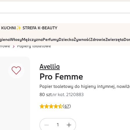
 W KUCHNI
✨ STREFA K-BEAUTY
igiena
Włosy
Mężczyzna
Perfumy
Dziecko
Żywność
Zdrowie
Zwierzęta
Dom
erowe
Papiery toaletowe
Avellia
Pro Femme
Papier toaletowy do higieny intymnej, nawil
80 szt.
nr kat.
2120883
(
67
)