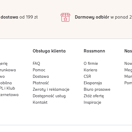
Cert
3
68 opinii
podstawie
ne
inie są zweryfikowane zakupem.
2
 dostawa
od 199 zł
Darmowy odbiór
w ponad 2
otencjalnych alergenów
1
o recyklingu
Obsługa klienta
Rossmann
Nas
erię
FAQ
O firmie
No
arunkowa
Pomoc
Kariera
Me
owo
Dostawa
CSR
Mam
mobilna
Płatność
Ekspansja
Pom
L i Klub
Zwroty i reklamacje
Biuro prasowe
nternetowa
Dostępność usług
Złóż ofertę
Kontakt
Inspiracje