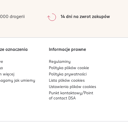
0
%
0
%
000 drogerii
14 dni na zwrot zakupów
0
%
Sortowanie wg
data: od najnowszej
ze oznaczenia
Informacje prawne
we
Regulaminy
ga
Polityka plików
cookie
 więcej
Polityka prywatności
agamy jak umiemy
Lista plików
cookies
Ustawienia plików
cookies
Punkt kontaktowy/
Point
of contact DSA