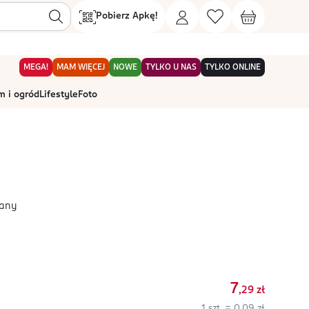
Pobierz Apkę!
MEGA!
MAM WIĘCEJ
NOWE
TYLKO U NAS
TYLKO ONLINE
 i ogród
Lifestyle
Foto
żany
7
,29
zł
1 szt. = 0,09 zł