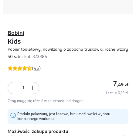
Bobini
Kids
Papier toaletowy, nawilżany o zapachu truskawki, różne wzory
50 szt
nr kat.
373384
(
45
)
7
,49
zł
1 szt. = 0,15 zł
Ceny mogą się różnić w zależności od drogerii.
Produkt pakowany jest losowo, brak możliwości wyboru
konkretnego wariantu.
Możliwości zakupu produktu