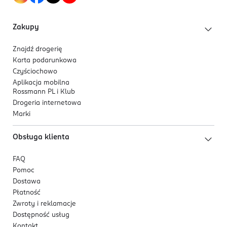
Radom
board.office@dr-miele.eu
483845801
Zakupy
PL-Polska
Znajdź drogerię
Kod EAN
Karta podarunkowa
5 900465 000421
Czyściochowo
Aplikacja mobilna
Rossmann PL i Klub
Drogeria internetowa
Marki
Obsługa klienta
FAQ
Pomoc
Dostawa
Płatność
Zwroty i reklamacje
Dostępność usług
Kontakt