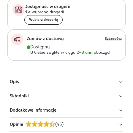
Dostępność w drogerii
Nie wybrano drogerii
Wybierz drogerię
Zamów z dostawą
Szczegóły
Dostępny
U Ciebie zwykle w ciągu
2-3 dni
roboczych
Opis
Składniki
Uwaga: wysyłamy losowy wariant!
Produkt występuje w różnych wariantach i pakowany
Dodatkowe informacje
Aqua, Glycerin,Panthenol, Aloe Barbadensis Leaf
jest losowo. Zdjęcia pokazują przykładowe warianty.
Juice,Coco-Glucoside, Chamomilla Recutita Flower
Szukasz konkretnego wariantu lub chcesz sprawdzić
Opinie
(
45
)
Extract, Caprylyl/Capryl Glucoside, Parfum, Sodium
PRZYGOTOWANIE I STOSOWANIE
pełną ofertę? Zapraszamy do najbliższej drogerii.