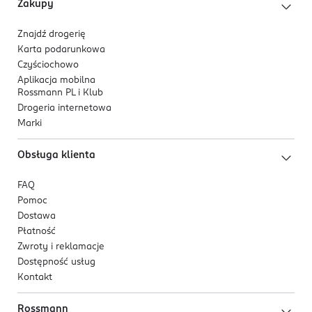
mystory.pl@haleon.com.
Zakupy
codziennego stosowania, aby cieszyć się mocnym i
zdrowym uśmiechem.
OSOBA/PODMIOT ODPOWIEDZIALNY
Znajdź drogerię
Haleon Poland sp. z o.o.
Karta podarunkowa
Rzymowskiego 53
Czyściochowo
02-697
Aplikacja mobilna
Rossmann PL i Klub
Warszawa
Drogeria internetowa
WPS_Waw@haleon.com
Marki
225769600
PL-Polska
Obsługa klienta
Kod EAN
FAQ
5 054563 234209
Pomoc
Dostawa
Płatność
Zwroty i reklamacje
Dostępność usług
Kontakt
Rossmann