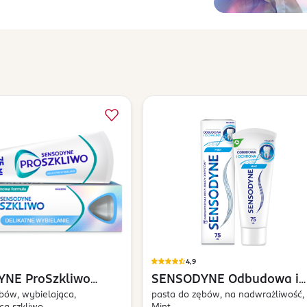
4,9
YNE
ProSzkliwo
SENSODYNE
Odbudowa i
e Wybielanie
bów, wybielająca,
Ochrona
pasta do zębów, na nadwrażliwość,