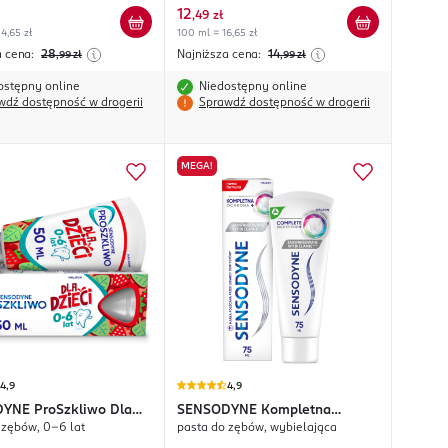
12
,
49 zł
4,65 zł
100 ml = 16,65 zł
a cena:
28
Najniższa cena:
14
,99
zł
,99
zł
ostępny online
Niedostępny online
wdź dostępność w drogerii
Sprawdź dostępność w drogerii
MEGA!
4,9
4,9
DYNE
ProSzkliwo Dla
SENSODYNE
Kompletna
 zębów, 0-6 lat
pasta do zębów, wybielająca
Ochrona+