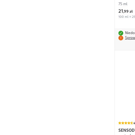
75 ml
21
,
99 zł
100 ml = 29
Niedo
Spraw
4
SENSOD