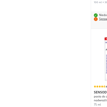
100 ml = 38
Niedo
Spraw
4
SENSOD
pasta do 
Ochrona
nadwrażl
75 ml