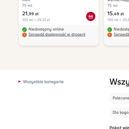
Mint
wzmacniają
75 ml
75 ml
21
15
,
99 zł
,
49 zł
100 ml = 29,32 zł
100 ml = 20,6
Niedostępny online
Niedost
Sprawdź dostępność w drogerii
Sprawdź
Wszy
Wszystkie kategorie
Polecan
Dla kogo
Pokaż wię