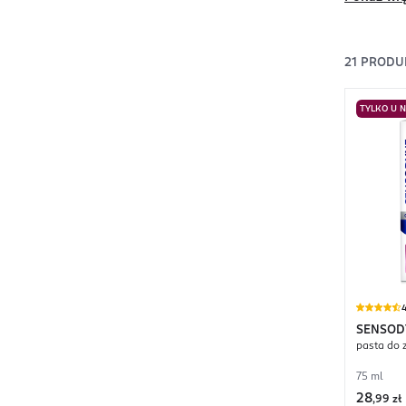
21
PRODU
TYLKO U 
4
SENSOD
pasta do 
75 ml
28
,
99 zł