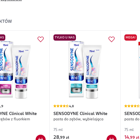
KTÓW
NAS
TYLKO U NAS
MEGA!
,9
4,8
YNE
Clinical White
SENSODYNE
Clinical White
SENSO
zębów z fluorkiem
pasta do zębów, wybielająca
pasta do
Ochron
75 ml
75 ml
28
14
,
99 zł
,
99 zł