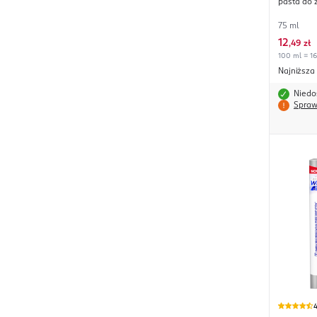
pasta do 
75 ml
12
,
49 zł
100 ml = 16
Najniższa
Niedo
Spraw
4