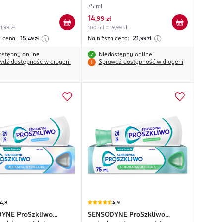
75 ml
14
,
99 zł
1,98 zł
100 ml = 19,99 zł
a cena:
15
Najniższa cena:
21
,49
zł
,99
zł
ostępny online
Niedostępny online
wdź dostępność w drogerii
Sprawdź dostępność w drogerii
4,8
4,9
DYNE
ProSzkliwo
SENSODYNE
ProSzkliwo