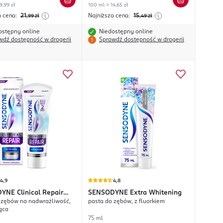
9,99 zł
100 ml = 14,65 zł
a cena:
21
Najniższa cena:
15
,99
zł
,49
zł
ostępny online
Niedostępny online
wdź dostępność w drogerii
Sprawdź dostępność w drogerii
4,9
4,8
DYNE
Clinical Repair
SENSODYNE
Extra Whitening
 zębów na nadwrażliwość,
pasta do zębów, z fluorkiem
White
ąca
75 ml