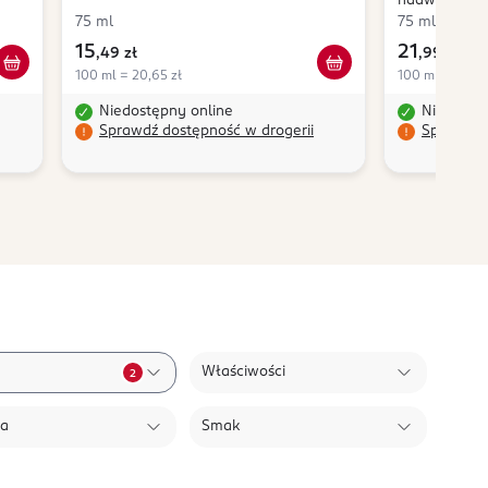
nadwrażliwo
75 ml
75 ml
15
21
,
49 zł
,
99 zł
100 ml = 20,65 zł
100 ml = 29,32
Niedostępny online
Niedostę
Sprawdź dostępność w drogerii
Sprawdź 
Właściwości
2
ła
Smak