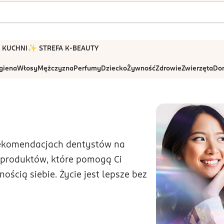
 W KUCHNI
✨ STREFA K-BEAUTY
igiena
Włosy
Mężczyzna
Perfumy
Dziecko
Żywność
Zdrowie
Zwierzęta
Dom
rekomendacjach dentystów na
 produktów, które pomogą Ci
ścią siebie. Życie jest lepsze bez