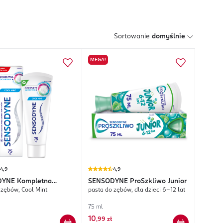
Sortowanie
domyślnie
MEGA!
4,9
4,9
DYNE
Kompletna
SENSODYNE
ProSzkliwo Junior
 zębów, Cool Mint
pasta do zębów, dla dzieci 6-12 lat
a+
75 ml
10
,
99 zł