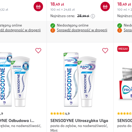
18
18
,
49 zł
,
49 zł
,32 zł
100 ml = 24,65 zł
100 ml = 2
Najniższa cena:
28
Najniższ
,99
zł
stępny online
Niedostępny online
Nied
dź dostępność w drogerii
Sprawdź dostępność w drogerii
Spra
MEGA!
,9
4,9
YNE
Odbudowa i
SENSODYNE
Ultraszybka Ulga
SENSO
zębów, na nadwrażliwość,
pasta do zębów, na nadwrażliwość,
pasta do
Dzieci
Mint