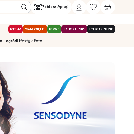
Pobierz Apkę!
MEGA!
MAM WIĘCEJ
NOWE
TYLKO U NAS
TYLKO ONLINE
 i ogród
Lifestyle
Foto