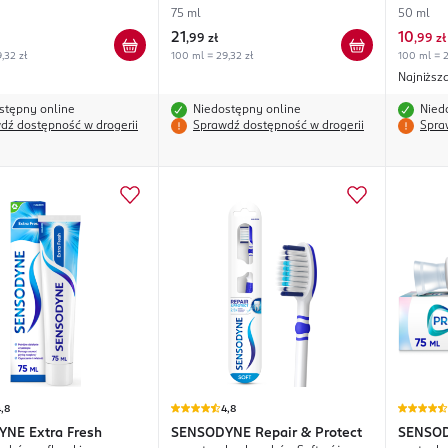
75 ml
50 ml
21
10
,
99 zł
,
99 zł
,32 zł
100 ml = 29,32 zł
100 ml = 2
Najniższ
stępny online
Niedostępny online
Nied
dź dostępność w drogerii
Sprawdź dostępność w drogerii
Spra
,8
4,8
YNE
Extra Fresh
SENSODYNE
Repair & Protect
SENSO