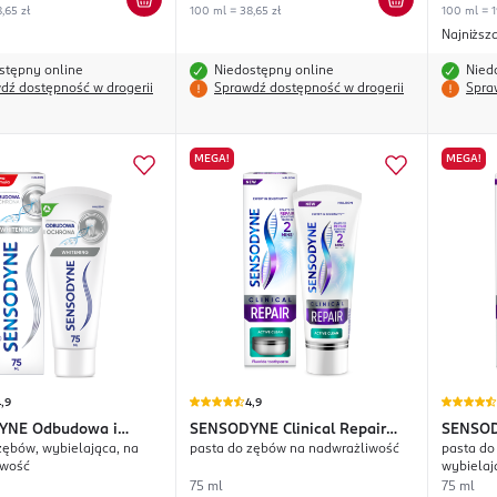
,65 zł
100 ml = 38,65 zł
100 ml = 1
Najniższ
stępny online
Niedostępny online
Nied
dź dostępność w drogerii
Sprawdź dostępność w drogerii
Spra
MEGA!
MEGA!
,9
4,9
YNE
Odbudowa i
SENSODYNE
Clinical Repair
SENSO
zębów, wybielająca, na
pasta do zębów na nadwrażliwość
pasta do
 Whitening
Active Clean
Active 
iwość
wybielaj
75 ml
75 ml