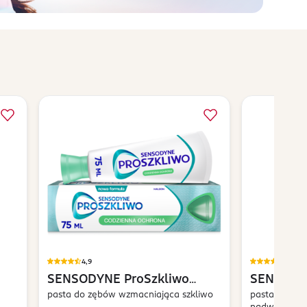
4,9
4,9
SENSODYNE
ProSzkliwo
SENSOD
Codzienna Ochrona
pasta do zębów wzmacniająca szkliwo
Ochrona 
pasta do zęb