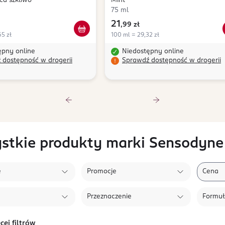
ca szkliwo
Mint
75 ml
21
,
99 zł
5 zł
100 ml = 29,32 zł
ępny online
Niedostępny online
 dostępność w drogerii
Sprawdź dostępność w drogerii
stkie produkty marki Sensodyne
e
Promocje
Cena
Przeznaczenie
Formu
cej filtrów