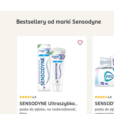
Bestsellery od marki Sensodyne
4,9
4,8
SENSODYNE
Ultraszybka
SENSOD
Ulga
pasta do zębów, na nadwrażliwość,
Delikatn
pasta do zę