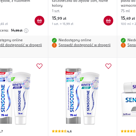
zębów, z fluorkiem
szczoteczka do zębów Soft, różne
pasta do
Delikat
kolory
wzmacnia
1 szt.
75 ml
15
15
,
99 zł
,
49 zł
,65 zł
1 szt. = 15,99 zł
100 ml = 2
 cena:
14
,99
zł
stępny online
Niedostępny online
Nied
dź dostępność w drogerii
Sprawdź dostępność w drogerii
Spra
,7
4,6