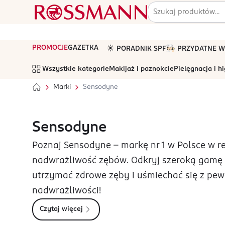
PROMOCJE
GAZETKA
☀️ PORADNIK SPF
🧑🏻‍🍳 PRZYDATNE
Wszystkie kategorie
Makijaż i paznokcie
Pielęgnacja i h
Marki
Sensodyne
Sensodyne
Poznaj Sensodyne – markę nr 1 w Polsce w 
nadwrażliwość zębów. Odkryj szeroką gamę
utrzymać zdrowe zęby i uśmiechać się z pewno
nadwrażliwości!
Czytaj więcej