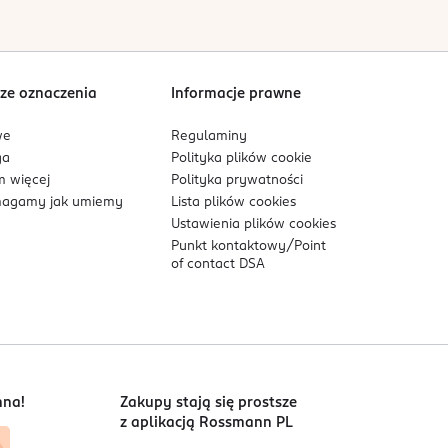
ego szybkiej interwencji.
Sortowanie wg
data: od najnowszej
ze oznaczenia
Informacje prawne
we
Regulaminy
ga
Polityka plików
cookie
 więcej
Polityka prywatności
agamy jak umiemy
Lista plików
cookies
Ustawienia plików
cookies
Punkt kontaktowy/
Point
of contact DSA
nna!
Zakupy stają się prostsze
z aplikacją Rossmann PL