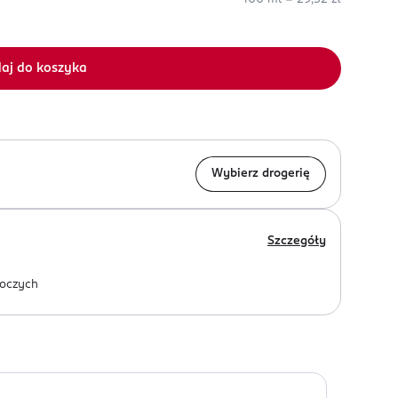
aj do koszyka
Wybierz drogerię
Szczegóły
oczych