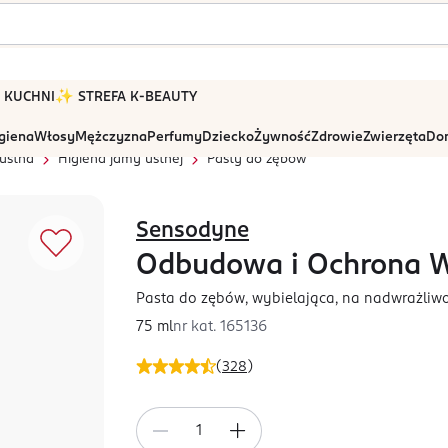
 W KUCHNI
✨ STREFA K-BEAUTY
igiena
Włosy
Mężczyzna
Perfumy
Dziecko
Żywność
Zdrowie
Zwierzęta
Dom
ustna
Higiena jamy ustnej
Pasty do zębów
Sensodyne
Odbudowa i Ochrona W
Pasta do zębów, wybielająca, na nadwrażliw
75 ml
nr kat.
165136
(
328
)