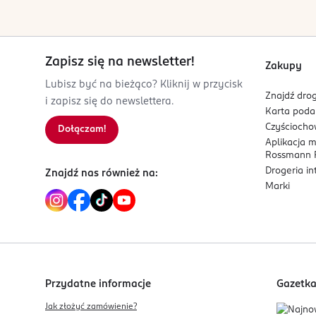
Wyłącznie do stosowania w jamie ustnej. Wrażli
Jeżeli jej objawy utrzymują się lub nasilają, należ
Zapisz się na newsletter!
Zakupy
W razie wystąpienia podrażnienia - przerwać sto
Lubisz być na bieżąco? Kliknij w przycisk
Znajdź drog
i zapisz się do newslettera.
PRODUCENT/PODMIOT ODPOWIEDZIALNY
Karta pod
Haleon Poland sp. z o.o.
Czyścioch
Dołączam!
ul. Rzymowskiego 53
Aplikacja 
02-697 Warszawa
Rossmann P
Drogeria i
Znajdź nas również na:
Kod EAN
Marki
5 054563 234360
Przydatne informacje
Gazetk
Jak złożyć zamówienie?