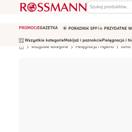
PROMOCJE
GAZETKA
☀️ PORADNIK SPF
🧑🏻‍🍳 PRZYDATNE
Wszystkie kategorie
Makijaż i paznokcie
Pielęgnacja i h
Wszystkie kategorie
Pielęgnacja i higiena
Jama 