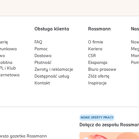
wość zębów może być oznaką poważniejszego problemu, wymagając
y poradzić się lekarza dentysty.
Obsługa klienta
Rossmann
Nas
sowanie.
erię
FAQ
O firmie
No
arunkowa
Pomoc
Kariera
Me
owo
Dostawa
CSR
Mam
mobilna
Płatność
Ekspansja
Pom
L i Klub
Zwroty i reklamacje
Biuro prasowe
nternetowa
Dostępność usług
Złóż ofertę
Kontakt
Inspiracje
NOWE OFERTY PRACY
a
Dołącz do zespołu Rossma