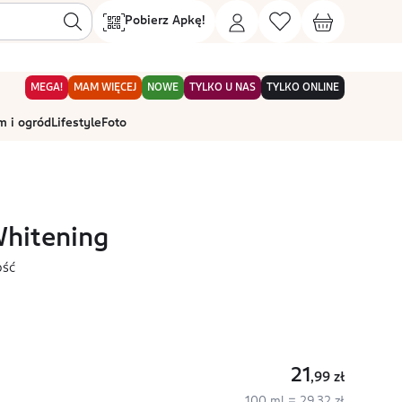
Pobierz Apkę!
MEGA!
MAM WIĘCEJ
NOWE
TYLKO U NAS
TYLKO ONLINE
 i ogród
Lifestyle
Foto
hitening
ość
21
,99
zł
100 ml = 29,32 zł